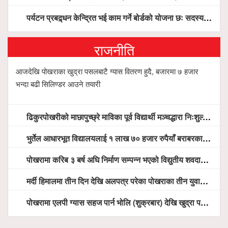
पर्यटन प्रबद्र्धन केन्द्रित भई काम गर्ने बोर्डको योजना छः सदस्य पोखरेल, चलिय पोखरालाई थप प्रभावकारी बनाउन होटल संघको माग
राजनीति
आजदेखि पोखराका खुद्रा पसलबाटै ग्यास वितरण हुदै, बजारमा ७ हजार
भन्दा बढी सिलिण्डर आउने तयारी
ढिकुरपोखरीको माछापुच्छ्रे माविका पूर्व विद्यार्थी मञ्चद्धारा निःशुल्क आँखा शिविर सञ्चालन, ५ सय जना लाभान्वित
भुर्तेल आधारभूत विद्यालयलाई १ लाख ७० हजार रुपैयाँ बराबरका शैक्षिक सामग्री हस्तान्तरण
पोखरामा करिब ३ बर्ष अघि निर्माण सम्पन्न भएको विद्युतीय शवदाह गृह अझै संचालनमा आउन सकेन, तत्काल संचालन गर्न स्थानियको माग
मर्दी हिमालमा तीन दिन देखि अलपत्र परेका पोखराका तीन युवाको सशस्त्र प्रहरी सहितको टोलीको साहसिक उद्धार
पोखरामा एलपी ग्यास सहज पार्न भोलि (शुक्रबार) देखि खुद्रा पसलबाटै बिक्रि वितरण हुने, स्टोर नगर्न आग्रह