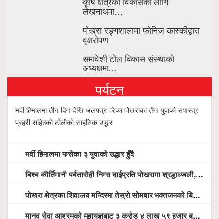
कृषि क्षेत्रको विकासका लागि
लेखनाथमा…
पोखरा रङ्गशालामा फोनिज कास्कीद्वारा
वृक्षरोपण
समावेशी टोल विकास संस्थाको
अध्यक्षमा…
पर्यटन
मर्दी हिमालमा तीन दिन देखि अलपत्र परेका पोखराका तीन युवाको सशस्त्र
प्रहरी सहितको टोलीको साहसिक उद्धार
मर्दी हिमालमा फसेका ३ युवाको उद्धार हुँदै
विश्व कीर्तिमानी पर्वतारोही निम्स दाईप्रति पोखरामा श्रद्धाञ्जली, दीप प्रज्वलन गर्दै योगदानको प्रशंसा (भिडियो सहित)
पोखरा क्षेत्रका शिवालय मन्दिरमा तेस्रो सोमबार भक्तजनको बिहानैदेखि घुइँचो
मानव सेवा आश्रमको महायज्ञबाट ३ करोड ४ लाख ५९ हजार बचत, १ करोड ४४ लाख उठ्न बाँकी, विना संचार माध्यम तर प्रचार प्रसारमै भयो १९ लाख खर्च !