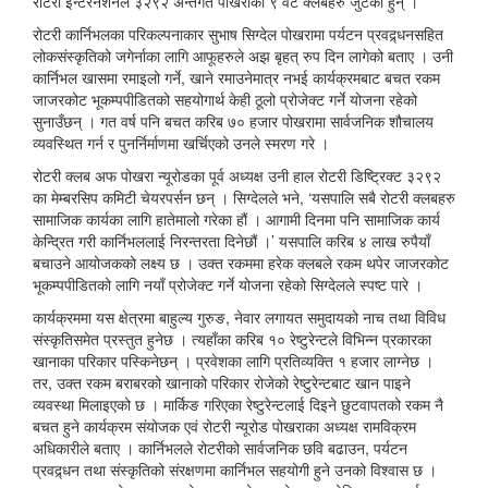
रोटरी इन्टरनेशनल ३२९२ अन्तर्गत पोखराका ९ वटै क्लबहरु जुटेका हुन् ।
रोटरी कार्निभलका परिकल्पनाकार सुभाष सिग्देल पोखरामा पर्यटन प्रवद्र्धनसहित
लोकसंस्कृतिको जगेर्नाका लागि आफूहरुले अझ बृहत् रुप दिन लागेको बताए । उनी
कार्निभल खासमा रमाइलो गर्ने, खाने रमाउनेमात्र नभई कार्यक्रमबाट बचत रकम
जाजरकोट भूकम्पपीडितको सहयोगार्थ केही ठूलो प्रोजेक्ट गर्ने योजना रहेको
सुनाउँछन् । गत वर्ष पनि बचत करिब ७० हजार पोखरामा सार्वजनिक शौचालय
व्यवस्थित गर्न र पुनर्निर्माणमा खर्चिएको उनले स्मरण गरे ।
रोटरी क्लब अफ पोखरा न्यूरोडका पूर्व अध्यक्ष उनी हाल रोटरी डिष्ट्रिक्ट ३२९२
का मेम्बरसिप कमिटी चेयरपर्सन छन् । सिग्देलले भने, ‘यसपालि सबै रोटरी क्लबहरु
सामाजिक कार्यका लागि हातेमालो गरेका हौं । आगामी दिनमा पनि सामाजिक कार्य
केन्द्रित गरी कार्निभललाई निरन्तरता दिनेछौं ।’ यसपालि करिब ४ लाख रुपैयाँ
बचाउने आयोजकको लक्ष्य छ । उक्त रकममा हरेक क्लबले रकम थपेर जाजरकोट
भूकम्पपीडितको लागि नयाँ प्रोजेक्ट गर्ने योजना रहेको सिग्देलले स्पष्ट पारे ।
कार्यक्रममा यस क्षेत्रमा बाहुल्य गुरुङ, नेवार लगायत समुदायको नाच तथा विविध
संस्कृतिसमेत प्रस्तुत हुनेछ । त्यहाँका करिब १० रेष्टुरेन्टले विभिन्न प्रकारका
खानाका परिकार पस्किनेछन् । प्रवेशका लागि प्रतिव्यक्ति १ हजार लाग्नेछ ।
तर, उक्त रकम बराबरको खानाको परिकार रोजेको रेष्टुरेन्टबाट खान पाइने
व्यवस्था मिलाइएको छ । मार्किङ गरिएका रेष्टुरेन्टलाई दिइने छुटवापतको रकम नै
बचत हुने कार्यक्रम संयोजक एवं रोटरी न्यूरोड पोखराका अध्यक्ष रामविक्रम
अधिकारीले बताए । कार्निभलले रोटरीको सार्वजनिक छवि बढाउन, पर्यटन
प्रवद्र्धन तथा संस्कृतिको संरक्षणमा कार्निभल सहयोगी हुने उनको विश्वास छ ।