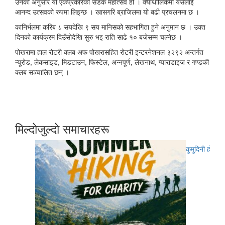
उनका अनुसार यो एकप्रकारको सडक महोत्सव हो । क्याथोलिकमा यसलाई
आनन्द उत्सवको रुपमा लिइन्छ । खासगरि ब्राजिलमा यो बढी प्रचलनमा छ ।
कानिर्भलमा करिब ८ सयदेखि ९ सय मानिसको सहभागिता हुने अनुमान छ । उक्त
दिनको कार्यक्रम दिउँसोदेखि सुरु भइ राति साढे १० बजेसम्म चल्नेछ ।
पोखरामा हाल रोटरी क्लब अफ पोखरासहित रोटरी इन्टरनेशनल ३२९२ अन्तर्गत
न्यूरोड, लेकसाइड, मिडटाउन, फिस्टेल, अन्नपूर्ण, लेखनाथ, प्याराडाइज र गण्डकी
क्लब सञ्चालित छन् ।
मिल्दोजुल्दो समाचारहरू
कुमुदिनी होम्सम