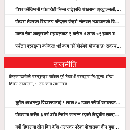
विश्व कीर्तिमानी पर्वतारोही निम्स दाईप्रति पोखरामा श्रद्धाञ्जली, दीप प्रज्वलन गर्दै योगदानको प्रशंसा (भिडियो सहित)
पोखरा क्षेत्रका शिवालय मन्दिरमा तेस्रो सोमबार भक्तजनको बिहानैदेखि घुइँचो
मानव सेवा आश्रमको महायज्ञबाट ३ करोड ४ लाख ५९ हजार बचत, १ करोड ४४ लाख उठ्न बाँकी, विना संचार माध्यम तर प्रचार प्रसारमै भयो १९ लाख खर्च !
पर्यटन प्रबद्र्धन केन्द्रित भई काम गर्ने बोर्डको योजना छः सदस्य पोखरेल, चलिय पोखरालाई थप प्रभावकारी बनाउन होटल संघको माग
राजनीति
ढिकुरपोखरीको माछापुच्छ्रे माविका पूर्व विद्यार्थी मञ्चद्धारा निःशुल्क आँखा
शिविर सञ्चालन, ५ सय जना लाभान्वित
भुर्तेल आधारभूत विद्यालयलाई १ लाख ७० हजार रुपैयाँ बराबरका शैक्षिक सामग्री हस्तान्तरण
पोखरामा करिब ३ बर्ष अघि निर्माण सम्पन्न भएको विद्युतीय शवदाह गृह अझै संचालनमा आउन सकेन, तत्काल संचालन गर्न स्थानियको माग
मर्दी हिमालमा तीन दिन देखि अलपत्र परेका पोखराका तीन युवाको सशस्त्र प्रहरी सहितको टोलीको साहसिक उद्धार