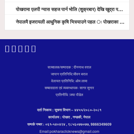
पोखरामा एलपी ग्यास सहज पार्न भोलि (शुक्रबार) देखि खुद्रा पसलबाटै बिक्रि वितरण हुने, स्टोर नगर्न आग्रह
नेपालमै इजरायली आधुनिक कृषि भित्र्याउने पहल ः पोखराका मेयर धनराज आचार्य र इजरायली राजदूतबीच सहकार्य विस्तारको संकेत
सञ्चालक/सम्पादक : दीननाथ वराल
जापान प्रतिनिधि:जीवन बराल
वेलायत प्रतिनिधि: ओम लामा
सम्बाददाता एवं व्यबस्थापकः सागर सुनार
प्रतिनीधि :जया पौडेल
दर्ता निकाय : सूचना विभाग – ४४५५/२०८०-२०८१
कार्यालय : पोखरा , गण्डकी, नेपाल
सम्पर्क नम्बर : ०६१-५४०४२४ , ९८५६०७७०७७, 9866349609
Email:pokharaclicknews@gmail.com