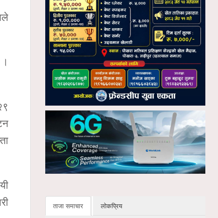
लले
ो ।
 २९
यटन
्ता
ायी
ारी
ताजा समाचार
लोकप्रिय