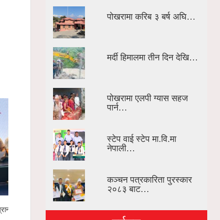
पोखरामा करिब ३ बर्ष अघि…
मर्दी हिमालमा तीन दिन देखि…
पोखरामा एलपी ग्यास सहज
पार्न…
स्टेप वाई स्टेप मा.वि.मा
नेपाली…
कञ्चन पत्रकारिता पुरस्कार
२०८३ बाट…
रान्ड
मर्दी हिमालमा फसेका ३ युवाको उद्धार हुँदै
गण्डकी खेलक