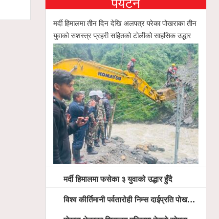
पर्यटन
सिफारिस समि
मर्दी हिमालमा तीन दिन देखि अलपत्र परेका पोखराका तीन
युवाको सशस्त्र प्रहरी सहितको टोलीको साहसिक उद्धार
मर्दी हिमालमा फसेका ३ युवाको उद्धार हुँदै
विश्व कीर्तिमानी पर्वतारोही निम्स दाईप्रति पोखरामा श्रद्धाञ्जली, दीप प्रज्वलन गर्दै योगदानको प्रशंसा (भिडियो सहित)