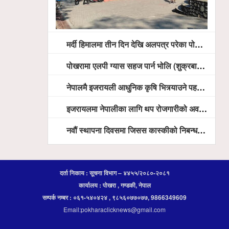
मर्दी हिमालमा तीन दिन देखि अलपत्र परेका पोखराका तीन युवाको सशस्त्र प्रहरी सहितको टोलीको साहसिक उद्धार
पोखरामा एलपी ग्यास सहज पार्न भोलि (शुक्रबार) देखि खुद्रा पसलबाटै बिक्रि वितरण हुने, स्टोर नगर्न आग्रह
नेपालमै इजरायली आधुनिक कृषि भित्र्याउने पहल ः पोखराका मेयर धनराज आचार्य र इजरायली राजदूतबीच सहकार्य विस्तारको संकेत
इजरायलमा नेपालीका लागि थप रोजगारीको अवसर विस्तार गरिने ः राजदूत बास
नवौं स्थापना दिवसमा जिसस कास्कीको निबन्ध प्रतियोगिता
दर्ता निकाय : सूचना विभाग – ४४५५/२०८०-२०८१
कार्यालय : पोखरा , गण्डकी, नेपाल
सम्पर्क नम्बर : ०६१-५४०४२४ , ९८५६०७७०७७, 9866349609
Email:pokharaclicknews@gmail.com