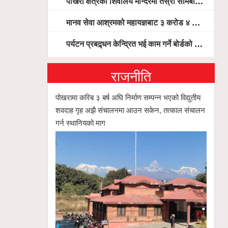
पोखरा क्षेत्रका शिवालय मन्दिरमा तेस्रो सोमबार भक्तजनको बिहानैदेखि घुइँचो
मानव सेवा आश्रमको महायज्ञबाट ३ करोड ४ लाख ५९ हजार बचत, १ करोड ४४ लाख उठ्न बाँकी, विना संचार माध्यम तर प्रचार प्रसारमै भयो १९ लाख खर्च !
पर्यटन प्रबद्र्धन केन्द्रित भई काम गर्ने बोर्डको योजना छः सदस्य पोखरेल, चलिय पोखरालाई थप प्रभावकारी बनाउन होटल संघको माग
राजनीति
पोखरामा करिब ३ बर्ष अघि निर्माण सम्पन्न भएको विद्युतीय
शवदाह गृह अझै संचालनमा आउन सकेन, तत्काल संचालन
गर्न स्थानियको माग