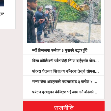
रान्ड
मर्दी हिमालमा फसेका ३ युवाको उद्धार हुँदै
गण्डकी खेलक
सिफारिस समि
मर्दी हिमालमा फसेका ३ युवाको उद्धार हुँदै
विश्व कीर्तिमानी पर्वतारोही निम्स दाईप्रति पोखरामा श्रद्धाञ्जली, दीप प्रज्वलन गर्दै योगदानको प्रशंसा (भिडियो सहित)
पोखरा क्षेत्रका शिवालय मन्दिरमा तेस्रो सोमबार भक्तजनको बिहानैदेखि घुइँचो
मानव सेवा आश्रमको महायज्ञबाट ३ करोड ४ लाख ५९ हजार बचत, १ करोड ४४ लाख उठ्न बाँकी, विना संचार माध्यम तर प्रचार प्रसारमै भयो १९ लाख खर्च !
पर्यटन प्रबद्र्धन केन्द्रित भई काम गर्ने बोर्डको योजना छः सदस्य पोखरेल, चलिय पोखरालाई थप प्रभावकारी बनाउन होटल संघको माग
राजनीति