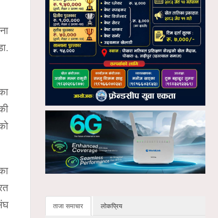
जना
डा.
घका
्की
एको
मका
यरत
संघ
ताजा समाचार
लोकप्रिय