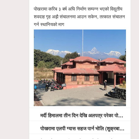
पोखरामा करिब ३ बर्ष अघि निर्माण सम्पन्न भएको विद्युतीय
शवदाह गृह अझै संचालनमा आउन सकेन, तत्काल संचालन
गर्न स्थानियको माग
मर्दी हिमालमा तीन दिन देखि अलपत्र परेका पोखराका तीन युवाको सशस्त्र प्रहरी सहितको टोलीको साहसिक उद्धार
पोखरामा एलपी ग्यास सहज पार्न भोलि (शुक्रबार) देखि खुद्रा पसलबाटै बिक्रि वितरण हुने, स्टोर नगर्न आग्रह