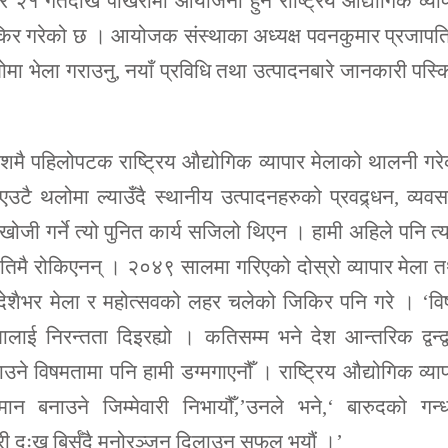
 २१ गतेदेखि पोखरामा आयोजना हुने राष्ट्रिय औद्योगिक व्या
िकिर गरेको छ । आयोजक संस्थाका अध्यक्ष पवनकुमार प्रजापत
ोमा भेला गराउनु, नयाँ प्रविधि तथा उत्पादनबारे जानकारी पस्क
।
शमै पहिलोपटक राष्ट्रिय औद्योगिक व्यापार मेलाको थालनी गर
उटै थलोमा ल्याउँदै स्थानीय उत्पादनहरुको प्रवद्र्धन, व्यव
ोजी गर्ने त्यो पुनित कार्य सजिलो थिएन । हामी अहिले पनि त्
्यतिमै रोकिएनन् । २०४९ सालमा गरिएको दोस्रो व्यापार मेला 
शैभर मेला र महोत्सवको लहर चलेको जिकिर पनि गरे । ‘वि
ालाई निरन्तता दिइरह्यो । कतिसम्म भने देश आन्तरिक द्वन्द्
ाउने विषमतामा पनि हामी डग्मगाएनौँ । राष्ट्रिय औद्योगिक व्या
 बनाउने जिम्मेवारी निभायौँ,’उनले भने,‘ बारुदको गन्ध
ी दुःख बिर्सँदै मनोरञ्जन दिलाउन सफल भयौं ।’