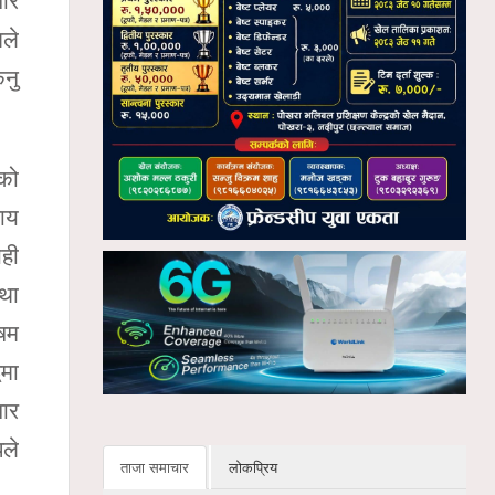
पार
िले
िनु
ेको
साय
यही
तथा
षम
वमा
पार
ले
ताजा समाचार
लोकप्रिय