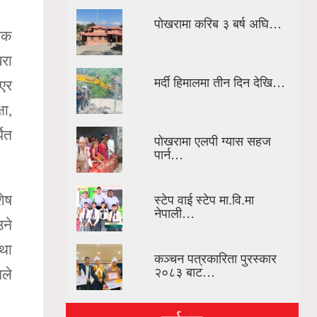
पोखरामा करिब ३ बर्ष अघि…
ृथक
खरा
मर्दी हिमालमा तीन दिन देखि…
भएर
ा,
पित
पोखरामा एलपी ग्यास सहज
पार्न…
स्टेप वाई स्टेप मा.वि.मा
शेष
नेपाली…
उने
्था
कञ्चन पत्रकारिता पुरस्कार
२०८३ बाट…
ले