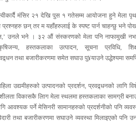
्वीकार्दै मंसिर २१ देखि पुस १ गतेसम्म आयोजना हुने मेला प
प्रश्नहरु छन् तर म यहाँहरुलाई के स्पष्ट पार्न चाहन्छु भने पो
े छैन,’ उनले भने । ३२ औं संस्करणको मेला पनि नाफामुखी न
कृषिजन्य, हस्तकलाका उत्पादन, सूचना प्रविधि, शिक्ष
रवद्र्धन तथा बजारीकरणमा समेत सघाउ पु¥याउने उद्धेश्यमा समर्
हिला उद्यमीहरुको उत्पादनको प्रदर्शन, प्रवद्र्धनको लागि वि
यमशीलता विकासकै लािग मेला स्थलमा हस्तकलाका सामग्री बना
ि आवश्यक पर्ने मेसिनरी सामानहरुको प्रदर्शनीको पनि व्यवस
दारी तथा बजारीकरणमा सघाउने व्यवस्था मिलाइएको पनि उन