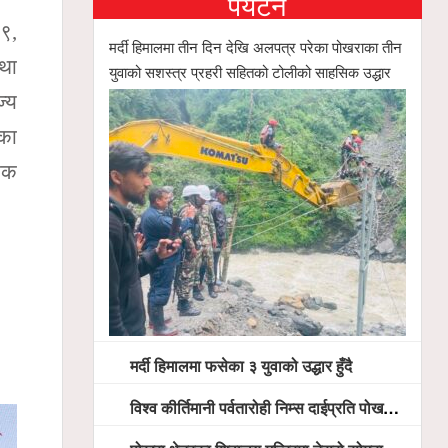
पर्यटन
 ९,
मर्दी हिमालमा तीन दिन देखि अलपत्र परेका पोखराका तीन
तथा
युवाको सशस्त्र प्रहरी सहितको टोलीको साहसिक उद्धार
ज्य
िका
यिक
मर्दी हिमालमा फसेका ३ युवाको उद्धार हुँदै
विश्व कीर्तिमानी पर्वतारोही निम्स दाईप्रति पोखरामा श्रद्धाञ्जली, दीप प्रज्वलन गर्दै योगदानको प्रशंसा (भिडियो सहित)