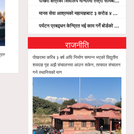
पोखरा क्षेत्रका शिवालय मन्दिरमा तेस्रो सोमबार भक्तजनको बिहानैदेखि घुइँचो
मानव सेवा आश्रमको महायज्ञबाट ३ करोड ४ लाख ५९ हजार बचत, १ करोड ४४ लाख उठ्न बाँकी, विना संचार माध्यम तर प्रचार प्रसारमै भयो १९ लाख खर्च !
पर्यटन प्रबद्र्धन केन्द्रित भई काम गर्ने बोर्डको योजना छः सदस्य पोखरेल, चलिय पोखरालाई थप प्रभावकारी बनाउन होटल संघको माग
राजनीति
रान्ड
मर्दी हिमालमा फसेका ३ युवाको उद्धार हुँदै
गण्डकी खेलक
पोखरामा करिब ३ बर्ष अघि निर्माण सम्पन्न भएको विद्युतीय
सिफारिस समि
शवदाह गृह अझै संचालनमा आउन सकेन, तत्काल संचालन
गर्न स्थानियको माग