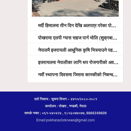
मर्दी हिमालमा तीन दिन देखि अलपत्र परेका पोखराका तीन युवाको सशस्त्र प्रहरी सहितको टोलीको साहसिक उद्धार
पोखरामा एलपी ग्यास सहज पार्न भोलि (शुक्रबार) देखि खुद्रा पसलबाटै बिक्रि वितरण हुने, स्टोर नगर्न आग्रह
नेपालमै इजरायली आधुनिक कृषि भित्र्याउने पहल ः पोखराका मेयर धनराज आचार्य र इजरायली राजदूतबीच सहकार्य विस्तारको संकेत
इजरायलमा नेपालीका लागि थप रोजगारीको अवसर विस्तार गरिने ः राजदूत बास
नवौं स्थापना दिवसमा जिसस कास्कीको निबन्ध प्रतियोगिता
दर्ता निकाय : सूचना विभाग – ४४५५/२०८०-२०८१
कार्यालय : पोखरा , गण्डकी, नेपाल
सम्पर्क नम्बर : ०६१-५४०४२४ , ९८५६०७७०७७, 9866349609
Email:pokharaclicknews@gmail.com