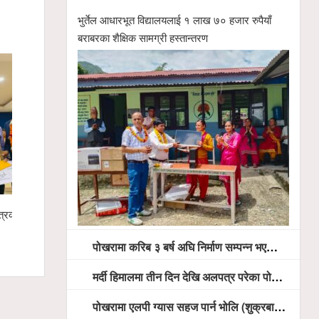
भुर्तेल आधारभूत विद्यालयलाई १ लाख ७० हजार रुपैयाँ
बराबरका शैक्षिक सामग्री हस्तान्तरण
्रकारद्वय
१४ औँ वार्षिकोत्सवमा पोखरा ट्रेड मलको ‘ग्रान्ड
मर्दी हिमालमा
फेस्ट २०८३’ यही साउन २२ देखि हुने
पोखरामा करिब ३ बर्ष अघि निर्माण सम्पन्न भएको विद्युतीय शवदाह गृह अझै संचालनमा आउन सकेन, तत्काल संचालन गर्न स्थानियको माग
मर्दी हिमालमा तीन दिन देखि अलपत्र परेका पोखराका तीन युवाको सशस्त्र प्रहरी सहितको टोलीको साहसिक उद्धार
पोखरामा एलपी ग्यास सहज पार्न भोलि (शुक्रबार) देखि खुद्रा पसलबाटै बिक्रि वितरण हुने, स्टोर नगर्न आग्रह