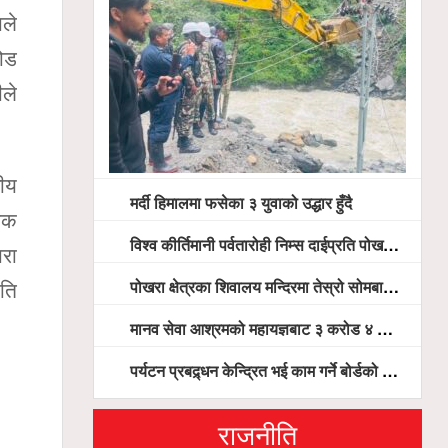
ाले
जोड
ीले
घीय
मर्दी हिमालमा फसेका ३ युवाको उद्धार हुँदै
्षक
विश्व कीर्तिमानी पर्वतारोही निम्स दाईप्रति पोखरामा श्रद्धाञ्जली, दीप प्रज्वलन गर्दै योगदानको प्रशंसा (भिडियो सहित)
ारा
पोखरा क्षेत्रका शिवालय मन्दिरमा तेस्रो सोमबार भक्तजनको बिहानैदेखि घुइँचो
मति
मानव सेवा आश्रमको महायज्ञबाट ३ करोड ४ लाख ५९ हजार बचत, १ करोड ४४ लाख उठ्न बाँकी, विना संचार माध्यम तर प्रचार प्रसारमै भयो १९ लाख खर्च !
पर्यटन प्रबद्र्धन केन्द्रित भई काम गर्ने बोर्डको योजना छः सदस्य पोखरेल, चलिय पोखरालाई थप प्रभावकारी बनाउन होटल संघको माग
राजनीति