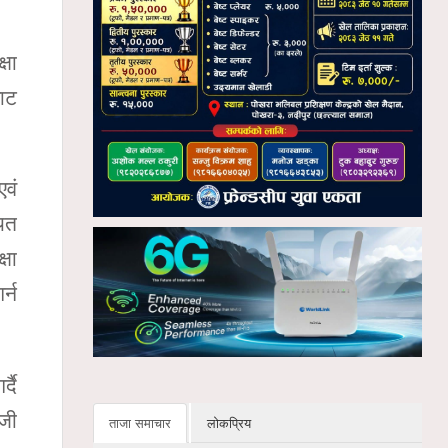
्षा
बाट
वं
ायत
्षा
र्न
्दै
िजी
ताजा समाचार
लोकप्रिय