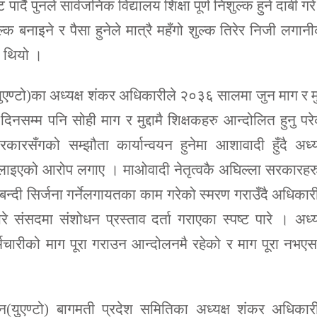
ट पार्दै पुनले सार्वजनिक विद्यालय शिक्षा पूर्ण निशुल्क हुने दाबी गर
शुल्क बनाइने र पैसा हुनेले मात्रै महँगो शुल्क तिरेर निजी लगान
इ थियो ।
ण्टो)का अध्यक्ष शंकर अधिकारीले २०३६ सालमा जुन माग र मुद
म्म पनि सोही माग र मुद्दामै शिक्षकहरु आन्दोलित हुनु पर
रसँगको सम्झौता कार्यान्वयन हुनेमा आशावादी हुँदै अध्य
लाइएको आरोप लगाए । माओवादी नेतृत्वकै अघिल्ला सरकारहर
न्दी सिर्जना गर्नेलगायतका काम गरेको स्मरण गराउँदै अधिकार
 संसदमा संशोधन प्रस्ताव दर्ता गराएका स्पष्ट पारे । अध्य
्मचारीको माग पूरा गराउन आन्दोलनमै रहेको र माग पूरा नभएस
(युएण्टो) बागमती प्रदेश समितिका अध्यक्ष शंकर अधिकारी