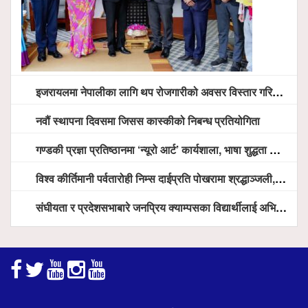
इजरायलमा नेपालीका लागि थप रोजगारीको अवसर विस्तार गरिने ः राजदूत बास
नवौं स्थापना दिवसमा जिसस कास्कीको निबन्ध प्रतियोगिता
गण्डकी प्रज्ञा प्रतिष्ठानमा ‘न्यूरो आर्ट’ कार्यशाला, भाषा शुद्धता अभियानदेखि अनुसन्धान प्रवर्द्धनसम्मका कार्यक्रम हुँदै
विश्व कीर्तिमानी पर्वतारोही निम्स दाईप्रति पोखरामा श्रद्धाञ्जली, दीप प्रज्वलन गर्दै योगदानको प्रशंसा (भिडियो सहित)
संघीयता र प्रदेशसभाबारे जनप्रिय क्याम्पसका विद्यार्थीलाई अभिमुखीकरण