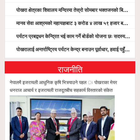
पोखरा क्षेत्रका शिवालय मन्दिरमा तेस्रो सोमबार भक्तजनको बिहानैदेखि घुइँचो
मानव सेवा आश्रमको महायज्ञबाट ३ करोड ४ लाख ५९ हजार बचत, १ करोड ४४ लाख उठ्न बाँकी, विना संचार माध्यम तर प्रचार प्रसारमै भयो १९ लाख खर्च !
पर्यटन प्रबद्र्धन केन्द्रित भई काम गर्ने बोर्डको योजना छः सदस्य पोखरेल, चलिय पोखरालाई थप प्रभावकारी बनाउन होटल संघको माग
पोखरालाई अन्तर्राष्ट्रिय पर्यटन केन्द्र बनाउन पूर्वाधार, हवाई पहुँच र प्राकृतिक सम्पदाको संरक्षणमा सरकार केन्द्रित हुन्छः मन्त्री पौडेल
राजनीति
नेपालमै इजरायली आधुनिक कृषि भित्र्याउने पहल ः पोखराका मेयर
धनराज आचार्य र इजरायली राजदूतबीच सहकार्य विस्तारको संकेत