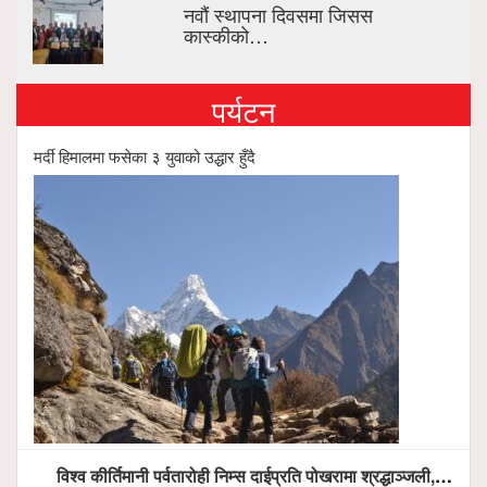
नवौं स्थापना दिवसमा जिसस
कास्कीको…
पर्यटन
मर्दी हिमालमा फसेका ३ युवाको उद्धार हुँदै
विश्व कीर्तिमानी पर्वतारोही निम्स दाईप्रति पोखरामा श्रद्धाञ्जली, दीप प्रज्वलन गर्दै योगदानको प्रशंसा (भिडियो सहित)