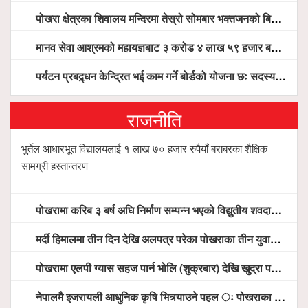
पोखरा क्षेत्रका शिवालय मन्दिरमा तेस्रो सोमबार भक्तजनको बिहानैदेखि घुइँचो
मानव सेवा आश्रमको महायज्ञबाट ३ करोड ४ लाख ५९ हजार बचत, १ करोड ४४ लाख उठ्न बाँकी, विना संचार माध्यम तर प्रचार प्रसारमै भयो १९ लाख खर्च !
पर्यटन प्रबद्र्धन केन्द्रित भई काम गर्ने बोर्डको योजना छः सदस्य पोखरेल, चलिय पोखरालाई थप प्रभावकारी बनाउन होटल संघको माग
राजनीति
भुर्तेल आधारभूत विद्यालयलाई १ लाख ७० हजार रुपैयाँ बराबरका शैक्षिक
सामग्री हस्तान्तरण
पोखरामा करिब ३ बर्ष अघि निर्माण सम्पन्न भएको विद्युतीय शवदाह गृह अझै संचालनमा आउन सकेन, तत्काल संचालन गर्न स्थानियको माग
मर्दी हिमालमा तीन दिन देखि अलपत्र परेका पोखराका तीन युवाको सशस्त्र प्रहरी सहितको टोलीको साहसिक उद्धार
पोखरामा एलपी ग्यास सहज पार्न भोलि (शुक्रबार) देखि खुद्रा पसलबाटै बिक्रि वितरण हुने, स्टोर नगर्न आग्रह
नेपालमै इजरायली आधुनिक कृषि भित्र्याउने पहल ः पोखराका मेयर धनराज आचार्य र इजरायली राजदूतबीच सहकार्य विस्तारको संकेत