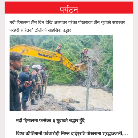
पर्यटन
मर्दी हिमालमा तीन दिन देखि अलपत्र परेका पोखराका तीन युवाको सशस्त्र
प्रहरी सहितको टोलीको साहसिक उद्धार
मर्दी हिमालमा फसेका ३ युवाको उद्धार हुँदै
विश्व कीर्तिमानी पर्वतारोही निम्स दाईप्रति पोखरामा श्रद्धाञ्जली, दीप प्रज्वलन गर्दै योगदानको प्रशंसा (भिडियो सहित)