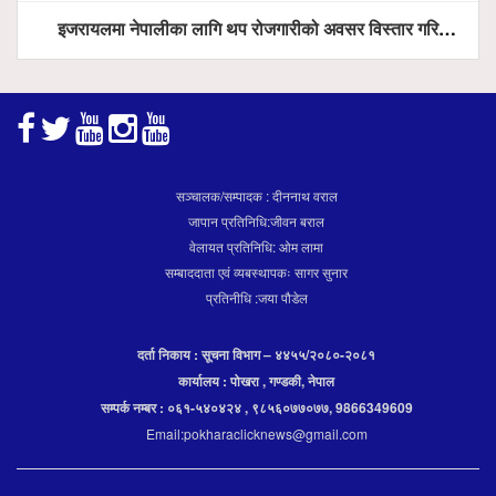
इजरायलमा नेपालीका लागि थप रोजगारीको अवसर विस्तार गरिने ः राजदूत बास
सञ्चालक/सम्पादक : दीननाथ वराल
जापान प्रतिनिधि:जीवन बराल
वेलायत प्रतिनिधि: ओम लामा
सम्बाददाता एवं व्यबस्थापकः सागर सुनार
प्रतिनीधि :जया पौडेल
दर्ता निकाय : सूचना विभाग – ४४५५/२०८०-२०८१
कार्यालय : पोखरा , गण्डकी, नेपाल
सम्पर्क नम्बर : ०६१-५४०४२४ , ९८५६०७७०७७, 9866349609
Email:pokharaclicknews@gmail.com