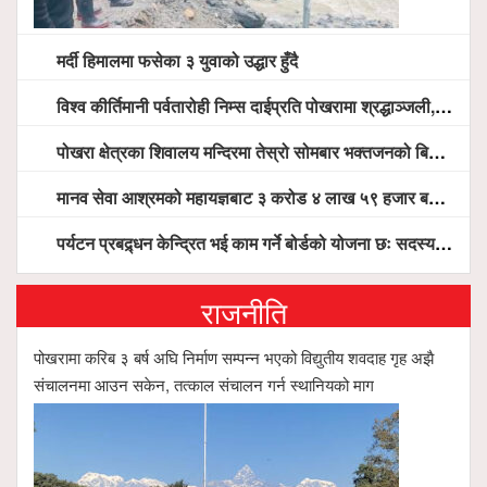
मर्दी हिमालमा फसेका ३ युवाको उद्धार हुँदै
विश्व कीर्तिमानी पर्वतारोही निम्स दाईप्रति पोखरामा श्रद्धाञ्जली, दीप प्रज्वलन गर्दै योगदानको प्रशंसा (भिडियो सहित)
पोखरा क्षेत्रका शिवालय मन्दिरमा तेस्रो सोमबार भक्तजनको बिहानैदेखि घुइँचो
मानव सेवा आश्रमको महायज्ञबाट ३ करोड ४ लाख ५९ हजार बचत, १ करोड ४४ लाख उठ्न बाँकी, विना संचार माध्यम तर प्रचार प्रसारमै भयो १९ लाख खर्च !
पर्यटन प्रबद्र्धन केन्द्रित भई काम गर्ने बोर्डको योजना छः सदस्य पोखरेल, चलिय पोखरालाई थप प्रभावकारी बनाउन होटल संघको माग
राजनीति
पोखरामा करिब ३ बर्ष अघि निर्माण सम्पन्न भएको विद्युतीय शवदाह गृह अझै
संचालनमा आउन सकेन, तत्काल संचालन गर्न स्थानियको माग