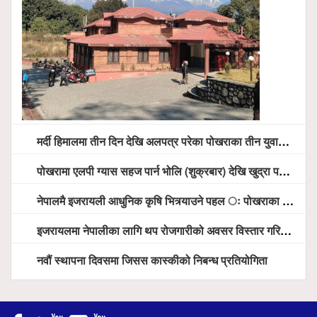
मर्दी हिमालमा तीन दिन देखि अलपत्र परेका पोखराका तीन युवाको सशस्त्र प्रहरी सहितको टोलीको साहसिक उद्धार
पोखरामा एलपी ग्यास सहज पार्न भोलि (शुक्रबार) देखि खुद्रा पसलबाटै बिक्रि वितरण हुने, स्टोर नगर्न आग्रह
नेपालमै इजरायली आधुनिक कृषि भित्र्याउने पहल ः पोखराका मेयर धनराज आचार्य र इजरायली राजदूतबीच सहकार्य विस्तारको संकेत
इजरायलमा नेपालीका लागि थप रोजगारीको अवसर विस्तार गरिने ः राजदूत बास
नवौं स्थापना दिवसमा जिसस कास्कीको निबन्ध प्रतियोगिता