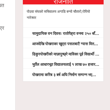
राजनीति
धित
पोउवा संघको सचिवालय अगाडि बन्यो चौतारो,रोपियो
नारेश्वर
भएर
सामुदायिक वन दिवसः रातोपैह्रा वनमा २५० बाँसका विरुवा रोपियो
आजदेखि पोखराका खुद्रा पसलबाटै ग्यास वितरण हुदै, बजारमा ७ हजार भन्दा बढी सिलिण्डर आउने तयारी
ढिकुरपोखरीको माछापुच्छ्रे माविका पूर्व विद्यार्थी मञ्चद्धारा निःशुल्क आँखा शिविर सञ्चालन, ५ सय जना लाभान्वित
भुर्तेल आधारभूत विद्यालयलाई १ लाख ७० हजार रुपैयाँ बराबरका शैक्षिक सामग्री हस्तान्तरण
पोखरामा करिब ३ बर्ष अघि निर्माण सम्पन्न भएको विद्युतीय शवदाह गृह अझै संचालनमा आउन सकेन, तत्काल संचालन गर्न स्थानियको माग