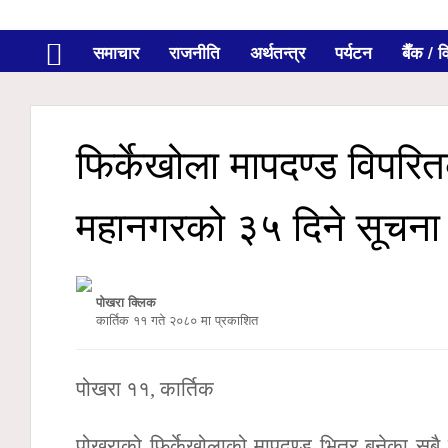
समाचार
राजनीति
अर्थतन्त्र
पर्यटन
बैँक / वि
फिर्केखोला मापदण्ड विपर
महानगरको ३५ दिने सूचना
पोखरा क्लिक
कार्तिक ११ गते २०८० मा प्रकाशित
पोखरा ११, कार्तिक
पोखराको फिर्केखोलाको मापदण्ड भित्र बनेका स