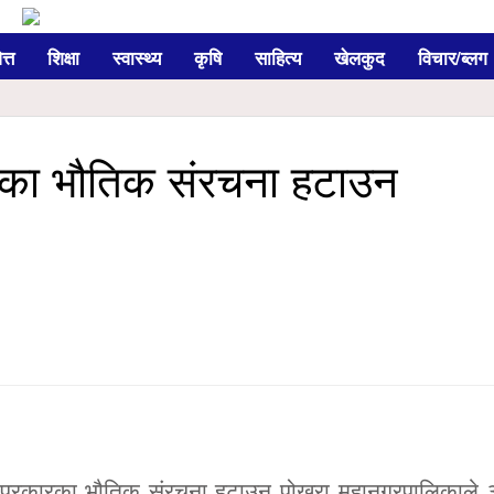
त्त
शिक्षा
स्वास्थ्य
कृषि
साहित्य
खेलकुद
विचार/ब्लग
ितका भौतिक संरचना हटाउन
बै प्रकारका भौतिक संरचना हटाउन पोखरा महानगरपालिकाले 