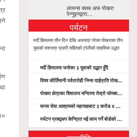
लायन्स क्लब अफ पोखरा
त्र
पेन्गुइनद्वारा…
उने
पर्यटन
मर्दी हिमालमा तीन दिन देखि अलपत्र परेका पोखराका तीन
युवाको सशस्त्र प्रहरी सहितको टोलीको साहसिक उद्धार
चना
मर्दी हिमालमा फसेका ३ युवाको उद्धार हुँदै
माण
विश्व कीर्तिमानी पर्वतारोही निम्स दाईप्रति पोखरामा श्रद्धाञ्जली, दीप प्रज्वलन गर्दै योगदानको प्रशंसा (भिडियो सहित)
तथा
पोखरा क्षेत्रका शिवालय मन्दिरमा तेस्रो सोमबार भक्तजनको बिहानैदेखि घुइँचो
मानव सेवा आश्रमको महायज्ञबाट ३ करोड ४ लाख ५९ हजार बचत, १ करोड ४४ लाख उठ्न बाँकी, विना संचार माध्यम तर प्रचार प्रसारमै भयो १९ लाख खर्च !
१०
पर्यटन प्रबद्र्धन केन्द्रित भई काम गर्ने बोर्डको योजना छः सदस्य पोखरेल, चलिय पोखरालाई थप प्रभावकारी बनाउन होटल संघको माग