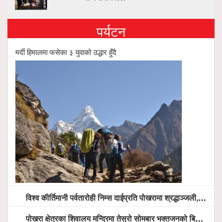
पर्यटन
मर्दी हिमालमा फसेका ३ युवाको उद्धार हुँदै
विश्व कीर्तिमानी पर्वतारोही निम्स दाईप्रति पोखरामा श्रद्धाञ्जली, दीप प्रज्वलन गर्दै योगदानको प्रशंसा (भिडियो सहित)
पोखरा क्षेत्रका शिवालय मन्दिरमा तेस्रो सोमबार भक्तजनको बिहानैदेखि घुइँचो