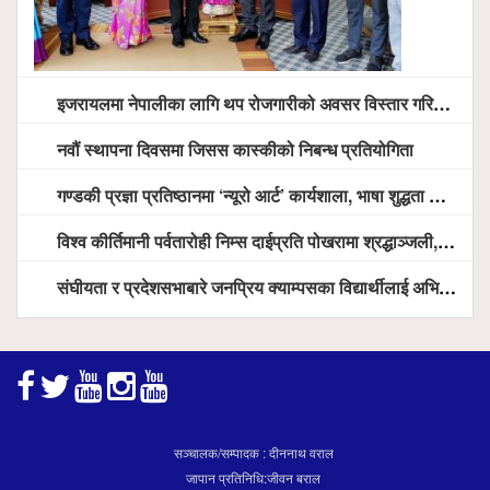
इजरायलमा नेपालीका लागि थप रोजगारीको अवसर विस्तार गरिने ः राजदूत बास
नवौं स्थापना दिवसमा जिसस कास्कीको निबन्ध प्रतियोगिता
गण्डकी प्रज्ञा प्रतिष्ठानमा ‘न्यूरो आर्ट’ कार्यशाला, भाषा शुद्धता अभियानदेखि अनुसन्धान प्रवर्द्धनसम्मका कार्यक्रम हुँदै
विश्व कीर्तिमानी पर्वतारोही निम्स दाईप्रति पोखरामा श्रद्धाञ्जली, दीप प्रज्वलन गर्दै योगदानको प्रशंसा (भिडियो सहित)
संघीयता र प्रदेशसभाबारे जनप्रिय क्याम्पसका विद्यार्थीलाई अभिमुखीकरण
सञ्चालक/सम्पादक : दीननाथ वराल
जापान प्रतिनिधि:जीवन बराल