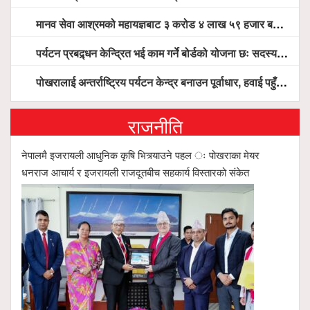
मानव सेवा आश्रमको महायज्ञबाट ३ करोड ४ लाख ५९ हजार बचत, १ करोड ४४ लाख उठ्न बाँकी, विना संचार माध्यम तर प्रचार प्रसारमै भयो १९ लाख खर्च !
पर्यटन प्रबद्र्धन केन्द्रित भई काम गर्ने बोर्डको योजना छः सदस्य पोखरेल, चलिय पोखरालाई थप प्रभावकारी बनाउन होटल संघको माग
पोखरालाई अन्तर्राष्ट्रिय पर्यटन केन्द्र बनाउन पूर्वाधार, हवाई पहुँच र प्राकृतिक सम्पदाको संरक्षणमा सरकार केन्द्रित हुन्छः मन्त्री पौडेल
राजनीति
नेपालमै इजरायली आधुनिक कृषि भित्र्याउने पहल ः पोखराका मेयर
धनराज आचार्य र इजरायली राजदूतबीच सहकार्य विस्तारको संकेत