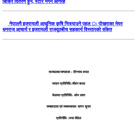
बिक्रि वितरण हुने, स्टोर नगर्न आग्रह
नेपालमै इजरायली आधुनिक कृषि भित्र्याउने पहल ः पोखराका मेयर
धनराज आचार्य र इजरायली राजदूतबीच सहकार्य विस्तारको संकेत
सञ्चालक/सम्पादक : दीननाथ वराल
जापान प्रतिनिधि:जीवन बराल
वेलायत प्रतिनिधि: ओम लामा
सम्बाददाता एवं व्यबस्थापकः सागर सुनार
प्रतिनीधि :जया पौडेल