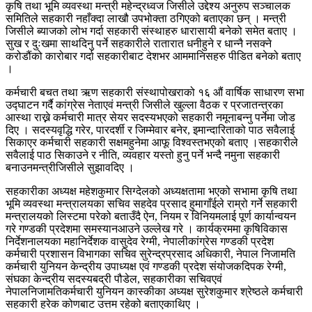
कृषि तथा भूमि व्यवस्था मन्त्री महेन्द्रध्वज जिसीले उद्देश्य अनुरुप सञ्चालक
समितिले सहकारी नहाँक्दा लाखौ उपभोक्ता ठगिएको बताएका छन् । मन्त्री
जिसीले ब्याजको लोभ गर्दा सहकारी संस्थाहरु धारासायी बनेको समेत बताए ।
सुख र दुःखमा साथदिनु पर्ने सहकारीले रातारात धनीहुने र धान्नै नसक्ने
करोडौंको कारोबार गर्दा सहकारीबाट देशभर आममानिसहरु पीडित बनेको बताए
।
कर्मचारी बचत तथा ऋण सहकारी संस्थापोखराको १६ औं वार्षिक साधारण सभा
उद्घाटन गर्दै कांग्रेस नेताएवं मन्त्री जिसीले खुल्ला वैठक र प्रजातन्त्रका
आस्था राख्ने कर्मचारी मात्र सेयर सदस्यभएको सहकारी नमूनाबन्नु पर्नेमा जोड
दिए । सदस्यवृद्धि गरेर, पारदर्शी र जिम्मेवार बनेर, इमान्दारिताको पाठ सवैलाई
सिकाएर कर्मचारी सहकारी सक्षमहुनेमा आफू विश्वस्तभएको बताए ।सहकारीले
सवैलाई पाठ सिकाउने र नीति, व्यवहार यस्तो हुनु पर्ने भन्दै नमुना सहकारी
बनाउनमन्त्रीजिसीले सुझावदिए ।
सहकारीका अध्यक्ष महेशकुमार सिग्देलको अध्यक्षतामा भएको सभामा कृषि तथा
भूमि व्यवस्था मन्त्रालयका सचिव सहदेव प्रसाद हुमागाँईले राम्रो गर्ने सहकारी
मन्त्रालयको लिस्टमा परेको बताउँदै ऐन, नियम र विनियमलाई पूर्ण कार्यान्वयन
गरे गण्डकी प्रदेशमा समस्यानआउने उल्लेख गरे । कार्यक्रममा कृषिविकास
निर्देशनालयका महानिर्देशक वासुदेव रेग्मी, नेपालीकांग्रेस गण्डकी प्रदेश
कर्मचारी प्रशासन विभागका सचिव सुरेन्द्रप्रसाद अधिकारी, नेपाल निजामति
कर्मचारी युनियन केन्द्रीय उपाध्यक्ष एवं गण्डकी प्रदेश संयोजकदिपक रेग्मी,
संघका केन्द्रीय सदस्यबद्री पौडेल, सहकारीका सचिवएवं
नेपालनिजामतिकर्मचारी युनियन कास्कीका अध्यक्ष सुरेशकुमार श्रेष्ठले कर्मचारी
सहकारी हरेक कोणबाट उत्तम रहेको बताएकाथिए ।