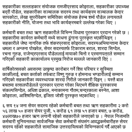
सहकारीका सल्लाहकार संयोजक रामजीप्रसाद कोइराला, सहकारीका उपाध्यक्ष
बद्री पौडेल, सहकारीका सञ्चालक सदस्य तथा कार्यक्रम सञ्चालक केदार
सापकोटा, लेखा सुपरीवेक्षण समितिका संयोजक हेरम्ब शर्मा पौडेल लगायतले
सहकारीको नीति, योजना तथा भावि कार्यक्रमबारे उल्लेख गरेका थिए ।
कर्मचारी बचत तथा ऋण सहकारीले विभिन्न विधामा पुरस्कार प्रदान गरेको छ ।
सहकारीमा कार्यरत कर्मचारी मध्ये साधना ढुंगाना पुरस्कृत भएकीथिइन् ।
सहकारीले जेष्ठ नागरिक तर्फ शंकरप्रसाद कोइराला, सदस्यअभियान्तामा केदार
धमला र अन्जना पोखरेल, सेयर सदस्यतर्फ टिकाराम बराल, शारदा सिग्देल,
रचना गुरुङ, राजेन्द्रप्रसाद पौडेललाई मायाको चिनो र प्रमाणपत्रले सम्मान
गरिएको सहकारी काकार्यालय प्रमुख निरोज मल्लले जानकारी दिए ।
वार्षिकोत्सवको अवसरमा उत्कृष्ठ कारोबार गर्ने शिव परियार र सुस्मिता
कार्कीलाई, बचत कर्ताको तर्फबाट विष्णु गुरुङ र होमनाथ भण्डारीलाई सम्मान
गरिएको सहकारीका व्यवस्थापक शारदा गिरीले जानकारी दिइन् । यस्तै बाल
बचतमा वत्सलपौडेलले पुरस्कार प्राप्त गरेका थिएभने शैक्षिक पुरस्कारमा
संकल्पसिग्देल, अधिश ढकाल, मनाकामना गौतम,चन्द्रकाला बस्नेत, आशा
कोइराला, आशिषसिग्देल, इजिता जोशी पुरस्कृत भएकाथिए ।
६ सय ९४ जना सेयर सदस्य रहेको कर्मचारी बचत तथा ऋण सहकारीमा २ करो
५६ लाख ५० हजार सेयर पुजी, ५ करोड ६१ लख ५१ हजार बचत, ७ करोड,
४७लाख७० हजार ऋण लगानी रहेको सहकारीले जनाएको छ । नेपाल निजामति
कर्मचारी युनियनतथा सार्वजनिक सेवा कर्मचारी संघसंग आवद्धकर्मचारीहरु सेयर
सदस्य रहेको सहकारीले सामाजिक उत्तरदायित्वको विभिन्नकार्य गर्दै आएको छ