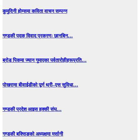
कुमुदिनी होम्समा कविता वाचन सम्पन्न
गण्डकी पदक विवाद प्रकरणः छानबिन…
ब्रोड पिकमा ज्यान गुमाएका पर्वतारोहीहरूप्रति…
पोखरामा बीवाईडीको पूर्ण थ्री–एस सुविधा…
गण्डकी प्रदेश आइस हक्की संघ…
गण्डकी बक्सिङको अध्यक्षमा मर्सानी