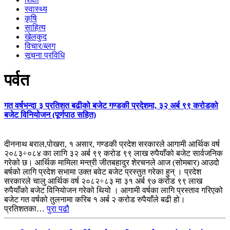
स्वास्थ्य
कृषि
साहित्य
खेलकुद
विचार/ब्लग
सूचना प्रविधि
पर्वत
गत वर्षभन्दा ३ प्रतिशत बढीको बजेट गण्डकी प्रदेशमा, ३२ अर्ब ९९ करोडको
बजेट विनियोजन (पूर्णपाठ सहित)
दीननाथ बराल,पोखरा, १ असार, गण्डकी प्रदेश सरकारले आगामी आर्थिक वर्ष
२०८३÷०८४ का लागि ३२ अर्ब ९९ करोड ९९ लाख रुपैयाँको बजेट सार्वजनिक
गरेको छ। आर्थिक मामिला मन्त्री जीतबहादुर शेरचनले आज (सोमबार) आउदो
बर्षको लागि प्रदेश सभामा उक्त बवेट बजेट प्रस्तुत गरेका हुन् । प्रदेश
सरकारले चालु आर्थिक वर्ष २०८२÷८३ मा ३१ अर्ब ९७ करोड ९९ लाख
रुपैयाँको बजेट विनियोजन गरेको थियो । आगामी वर्षका लागि प्रस्ताव गरिएको
बजेट गत वर्षको तुलनामा करिब १ अर्ब २ करोड रुपैयाँले बढी हो।
प्रतिशतका…
पुरा पढौ