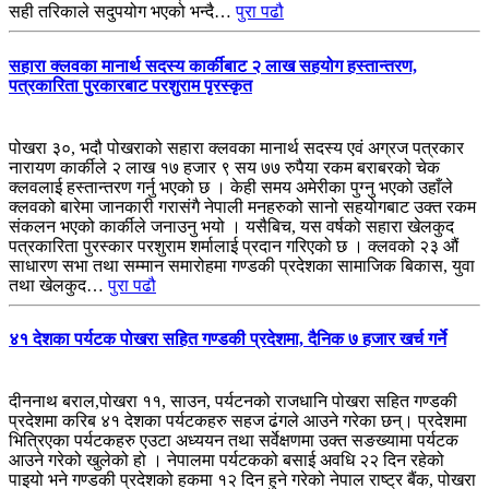
सही तरिकाले सदुपयोग भएको भन्दै…
पुरा पढौ
सहारा क्लवका मानार्थ सदस्य कार्कीबाट २ लाख सहयोग हस्तान्तरण,
पत्रकारिता पुरकारबाट परशुराम पृरस्कृत
पोखरा ३०, भदौ पोखराको सहारा क्लवका मानार्थ सदस्य एवं अग्रज पत्रकार
नारायण कार्कीले २ लाख १७ हजार ९ सय ७७ रुपैया रकम बराबरको चेक
क्लवलाई हस्तान्तरण गर्नु भएको छ । केही समय अमेरीका पुग्नु भएको उहाँले
क्लवको बारेमा जानकारी गरासंगै नेपाली मनहरुको सानो सहयोगबाट उक्त रकम
संकलन भएको कार्कीले जनाउनु भयो । यसैबिच, यस वर्षको सहारा खेलकुद
पत्रकारिता पुरस्कार परशुराम शर्मालाई प्रदान गरिएको छ । क्लवको २३ औं
साधारण सभा तथा सम्मान समारोहमा गण्डकी प्रदेशका सामाजिक बिकास, युवा
तथा खेलकुद…
पुरा पढौ
४१ देशका पर्यटक पोखरा सहित गण्डकी प्रदेशमा, दैनिक ७ हजार खर्च गर्ने
दीननाथ बराल,पोखरा ११, साउन, पर्यटनको राजधानि पोखरा सहित गण्डकी
प्रदेशमा करिब ४१ देशका पर्यटकहरु सहज ढंगले आउने गरेका छन्। प्रदेशमा
भित्रिएका पर्यटकहरु एउटा अध्ययन तथा सर्वेक्षणमा उक्त सङख्यामा पर्यटक
आउने गरेको खुलेको हो । नेपालमा पर्यटकको बसाई अवधि २२ दिन रहेको
पाइयो भने गण्डकी प्रदेशको हकमा १२ दिन हुने गरेको नेपाल राष्ट्र बैंक, पोखरा