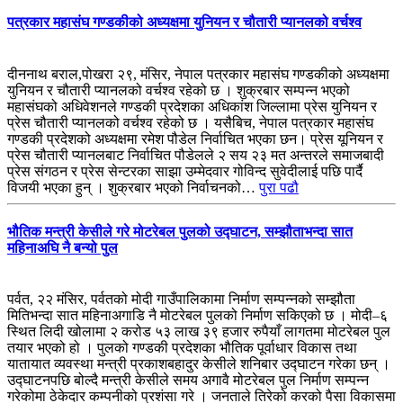
पत्रकार महासंघ गण्डकीको अध्यक्षमा युनियन र चौतारी प्यानलको वर्चश्व
दीननाथ बराल,पोखरा २९, मंसिर, नेपाल पत्रकार महासंघ गण्डकीको अध्यक्षमा
युनियन र चौतारी प्यानलको वर्चश्व रहेको छ । शुक्रबार सम्पन्न भएको
महासंघको अधिवेशनले गण्डकी प्रदेशका अधिकांश जिल्लामा प्रेस युनियन र
प्रेस चौतारी प्यानलको वर्चश्व रहेको छ । यसैबिच, नेपाल पत्रकार महासंघ
गण्डकी प्रदेशको अध्यक्षमा रमेश पौडेल निर्वाचित भएका छन। प्रेस यूनियन र
प्रेस चौतारी प्यानलबाट निर्वाचित पौडेलले २ सय २३ मत अन्तरले समाजबादी
प्रेस संगठन र प्रेस सेन्टरका साझा उम्मेदवार गोविन्द सुवेदीलाई पछि पार्दै
विजयी भएका हुन् । शुक्रबार भएको निर्वाचनको…
पुरा पढौ
भौतिक मन्त्री केसीले गरे मोटरेबल पुलको उद्घाटन, सम्झौताभन्दा सात
महिनाअघि नै बन्यो पुल
पर्वत, २२ मंसिर, पर्वतको मोदी गाउँपालिकामा निर्माण सम्पन्नको सम्झौता
मितिभन्दा सात महिनाअगाडि नै मोटरेबल पुलको निर्माण सकिएको छ । मोदी–६
स्थित लिदी खोलामा २ करोड ५३ लाख ३९ हजार रुपैयाँ लागतमा मोटरेबल पुल
तयार भएको हो । पुलको गण्डकी प्रदेशका भौतिक पूर्वाधार विकास तथा
यातायात व्यवस्था मन्त्री प्रकाशबहादुर केसीले शनिबार उद्घाटन गरेका छन् ।
उद्घाटनपछि बोल्दै मन्त्री केसीले समय अगावै मोटरेबल पुल निर्माण सम्पन्न
गरेकोमा ठेकेदार कम्पनीको प्रशंसा गरे । जनताले तिरेको करको पैसा विकासमा