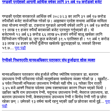
गण्डकी प्रदेशको आगामी आर्थिक वर्षका लागि ३१ अर्ब ९७ करोडको बजेट
गण्डकी प्रदेश सरकारले आर्थिक वर्ष २०८२/८३ का लागि ३१ अर्ब ९७ करोड
रुपैयाँको बजेट सार्वजनिक गरेको छ। आइतबार प्रदेश सभामा आर्थिक मामिला
तथा योजना मन्त्री डा. टकराज गुरुङले आगामी वर्षको लागि ३१ अर्ब ९७ करोड
९९ लाख ९९ हजार रुपैयाँ बराबरको बजेट प्रस्तुत गर्नुभएको हो। यो
बजेटमध्ये १२ अर्ब ६३ करोड ६६ लाख ७५ हजार रुपैयाँ चालू खर्चका लागि
विनियोजन गरिएको छ, जुन कुल बजेटको ३९.५ प्रतिशत हो। १९ अर्ब ९ करोड
३३ लाख २४ हजार रुपैयाँ पूँजीगत खर्चतर्फ छुट्याइएको छ, जसको हिस्सा
५९.७…
पुरा पढौ
रेग्मीको निधनप्रति मानवअधिकार पत्रकार संघ हुर्जाद्वारा शोक व्यक्त
मानवअधिकार पत्रकार संघ हुर्जाले वरिष्ठ ज्योतिष पत्रकार डा. बलराम
उपाध्याय रेग्मी परिवारमा परेको मातृशोकमा समवेदना व्यक्त गरेको छ । खुर्कोट–
४ पर्वत निवासी मनिकला उपाध्याय रेग्मीको यही पौष २६ गतेका दिन रात्री
२.४५ बजे आफ्नै निवास पर्वतमा उच्च रक्तचापका कारण निधन भएको थियो ।
उहाँका ऋषि राम उपाध्याय रेग्मी, यदुनाथ उपाध्याय रेग्मी, मेघराज उपाध्याय, डा.
बलराम उपाध्याय रेग्मी, केशवप्रसाद उपाध्याय रेग्मी र बिनोद रेग्मी गरी छ छोरा
रहेका छन् । उमेरको ९३ वर्षमा चल्दै रहनु भएकी उहाँ छ छोराका साथै दुई…
पुरा
पढौ