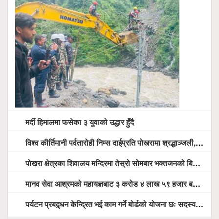
मर्दी हिमालमा फसेका ३ युवाको उद्धार हुँदै
विश्व कीर्तिमानी पर्वतारोही निम्स दाईप्रति पोखरामा श्रद्धाञ्जली, दीप प्रज्वलन गर्दै योगदानको प्रशंसा (भिडियो सहित)
पोखरा क्षेत्रका शिवालय मन्दिरमा तेस्रो सोमबार भक्तजनको बिहानैदेखि घुइँचो
मानव सेवा आश्रमको महायज्ञबाट ३ करोड ४ लाख ५९ हजार बचत, १ करोड ४४ लाख उठ्न बाँकी, विना संचार माध्यम तर प्रचार प्रसारमै भयो १९ लाख खर्च !
पर्यटन प्रबद्र्धन केन्द्रित भई काम गर्ने बोर्डको योजना छः सदस्य पोखरेल, चलिय पोखरालाई थप प्रभावकारी बनाउन होटल संघको माग