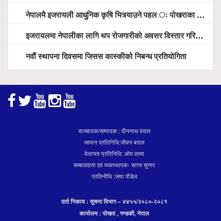
नेपालमै इजरायली आधुनिक कृषि भित्र्याउने पहल ः पोखराका मेयर धनराज आचार्य र इजरायली राजदूतबीच सहकार्य विस्तारको संकेत
इजरायलमा नेपालीका लागि थप रोजगारीको अवसर विस्तार गरिने ः राजदूत बास
नवौं स्थापना दिवसमा जिसस कास्कीको निबन्ध प्रतियोगिता
सञ्चालक/सम्पादक : दीननाथ वराल
जापान प्रतिनिधि:जीवन बराल
वेलायत प्रतिनिधि: ओम लामा
सम्बाददाता एवं व्यबस्थापकः सागर सुनार
प्रतिनीधि :जया पौडेल
दर्ता निकाय : सूचना विभाग – ४४५५/२०८०-२०८१
कार्यालय : पोखरा , गण्डकी, नेपाल