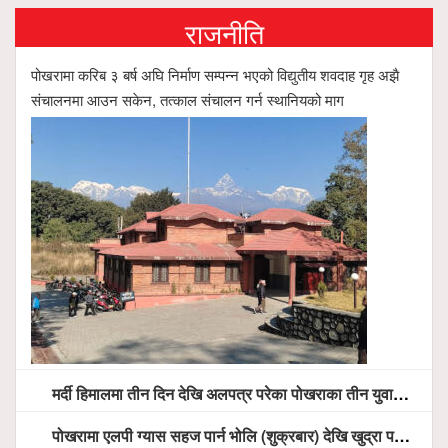
राजनीति
पोखरामा करिब ३ बर्ष अघि निर्माण सम्पन्न भएको विद्युतीय शवदाह गृह अझै
संचालनमा आउन सकेन, तत्काल संचालन गर्न स्थानियको माग
मर्दी हिमालमा तीन दिन देखि अलपत्र परेका पोखराका तीन युवाको सशस्त्र प्रहरी सहितको टोलीको साहसिक उद्धार
पोखरामा एलपी ग्यास सहज पार्न भोलि (शुक्रबार) देखि खुद्रा पसलबाटै बिक्रि वितरण हुने, स्टोर नगर्न आग्रह