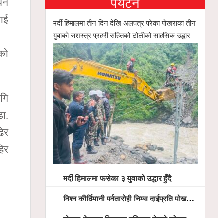
पर्यटन
ुवन
लाई
मर्दी हिमालमा तीन दिन देखि अलपत्र परेका पोखराका तीन
युवाको सशस्त्र प्रहरी सहितको टोलीको साहसिक उद्धार
एको
ागि
डा.
ढेर
हिर
मर्दी हिमालमा फसेका ३ युवाको उद्धार हुँदै
विश्व कीर्तिमानी पर्वतारोही निम्स दाईप्रति पोखरामा श्रद्धाञ्जली, दीप प्रज्वलन गर्दै योगदानको प्रशंसा (भिडियो सहित)