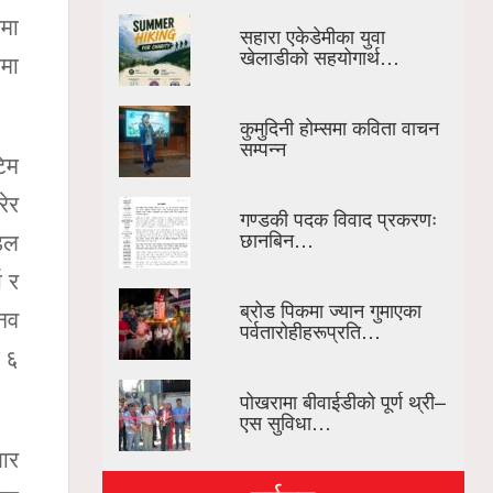
ामा
सहारा एकेडेमीका युवा
खेलाडीको सहयोगार्थ…
ोमा
कुमुदिनी होम्समा कविता वाचन
सम्पन्न
िम
रेर
गण्डकी पदक विवाद प्रकरणः
छानबिन…
ोडल
ा र
ब्रोड पिकमा ज्यान गुमाएका
नव
पर्वतारोहीहरूप्रति…
म ६
पोखरामा बीवाईडीको पूर्ण थ्री–
एस सुविधा…
जार