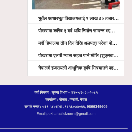
भुर्तेल आधारभूत विद्यालयलाई १ लाख ७० हजार रुपैयाँ बराबरका शैक्षिक सामग्री हस्तान्तरण
पोखरामा करिब ३ बर्ष अघि निर्माण सम्पन्न भएको विद्युतीय शवदाह गृह अझै संचालनमा आउन सकेन, तत्काल संचालन गर्न स्थानियको माग
मर्दी हिमालमा तीन दिन देखि अलपत्र परेका पोखराका तीन युवाको सशस्त्र प्रहरी सहितको टोलीको साहसिक उद्धार
पोखरामा एलपी ग्यास सहज पार्न भोलि (शुक्रबार) देखि खुद्रा पसलबाटै बिक्रि वितरण हुने, स्टोर नगर्न आग्रह
नेपालमै इजरायली आधुनिक कृषि भित्र्याउने पहल ः पोखराका मेयर धनराज आचार्य र इजरायली राजदूतबीच सहकार्य विस्तारको संकेत
दर्ता निकाय : सूचना विभाग – ४४५५/२०८०-२०८१
कार्यालय : पोखरा , गण्डकी, नेपाल
सम्पर्क नम्बर : ०६१-५४०४२४ , ९८५६०७७०७७, 9866349609
Email:pokharaclicknews@gmail.com