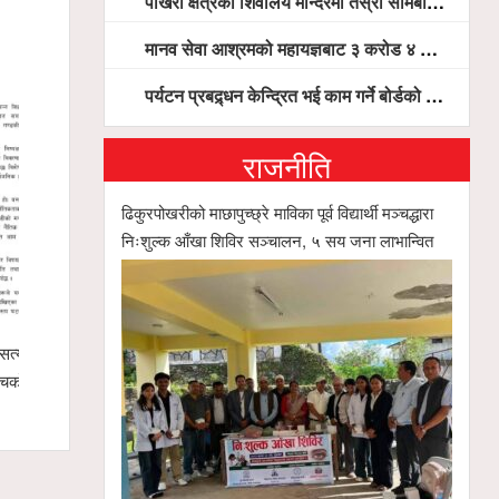
पोखरा क्षेत्रका शिवालय मन्दिरमा तेस्रो सोमबार भक्तजनको बिहानैदेखि घुइँचो
मानव सेवा आश्रमको महायज्ञबाट ३ करोड ४ लाख ५९ हजार बचत, १ करोड ४४ लाख उठ्न बाँकी, विना संचार माध्यम तर प्रचार प्रसारमै भयो १९ लाख खर्च !
पर्यटन प्रबद्र्धन केन्द्रित भई काम गर्ने बोर्डको योजना छः सदस्य पोखरेल, चलिय पोखरालाई थप प्रभावकारी बनाउन होटल संघको माग
राजनीति
ढिकुरपोखरीको माछापुच्छ्रे माविका पूर्व विद्यार्थी मञ्चद्धारा
निःशुल्क आँखा शिविर सञ्चालन, ५ सय जना लाभान्वित
सत्यतथ्य
ब्रोड पिकमा ज्यान गुमाएका पर्वतारोहीहरूप्रति
पोखरामा बीवा
्चको
पोखरामा श्रद्धाञ्जली तथा दीप प्रज्वलन
सञ्चालनमा, 
(भिडियो सहि