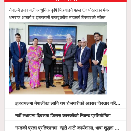
नेपालमै इजरायली आधुनिक कृषि भित्र्याउने पहल ः पोखराका मेयर
धनराज आचार्य र इजरायली राजदूतबीच सहकार्य विस्तारको संकेत
इजरायलमा नेपालीका लागि थप रोजगारीको अवसर विस्तार गरिने ः राजदूत बास
नवौं स्थापना दिवसमा जिसस कास्कीको निबन्ध प्रतियोगिता
गण्डकी प्रज्ञा प्रतिष्ठानमा ‘न्यूरो आर्ट’ कार्यशाला, भाषा शुद्धता अभियानदेखि अनुसन्धान प्रवर्द्धनसम्मका कार्यक्रम हुँदै