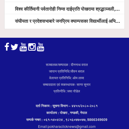
विश्व कीर्तिमानी पर्वतारोही निम्स दाईप्रति पोखरामा श्रद्धाञ्जली, दीप प्रज्वलन गर्दै योगदानको प्रशंसा (भिडियो सहित)
संघीयता र प्रदेशसभाबारे जनप्रिय क्याम्पसका विद्यार्थीलाई अभिमुखीकरण
सञ्चालक/सम्पादक : दीननाथ वराल
जापान प्रतिनिधि:जीवन बराल
वेलायत प्रतिनिधि: ओम लामा
सम्बाददाता एवं व्यबस्थापकः सागर सुनार
प्रतिनीधि :जया पौडेल
दर्ता निकाय : सूचना विभाग – ४४५५/२०८०-२०८१
कार्यालय : पोखरा , गण्डकी, नेपाल
सम्पर्क नम्बर : ०६१-५४०४२४ , ९८५६०७७०७७, 9866349609
Email:pokharaclicknews@gmail.com