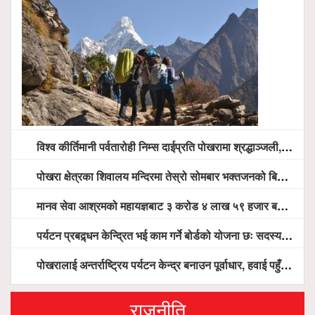
विश्व कीर्तिमानी पर्वतारोही निम्स दाईप्रति पोखरामा श्रद्धाञ्जली, दीप प्रज्वलन गर्दै योगदानको प्रशंसा (भिडियो सहित)
पोखरा क्षेत्रका शिवालय मन्दिरमा तेस्रो सोमबार भक्तजनको बिहानैदेखि घुइँचो
मानव सेवा आश्रमको महायज्ञबाट ३ करोड ४ लाख ५९ हजार बचत, १ करोड ४४ लाख उठ्न बाँकी, विना संचार माध्यम तर प्रचार प्रसारमै भयो १९ लाख खर्च !
पर्यटन प्रबद्र्धन केन्द्रित भई काम गर्ने बोर्डको योजना छः सदस्य पोखरेल, चलिय पोखरालाई थप प्रभावकारी बनाउन होटल संघको माग
पोखरालाई अन्तर्राष्ट्रिय पर्यटन केन्द्र बनाउन पूर्वाधार, हवाई पहुँच र प्राकृतिक सम्पदाको संरक्षणमा सरकार केन्द्रित हुन्छः मन्त्री पौडेल
राजनीति