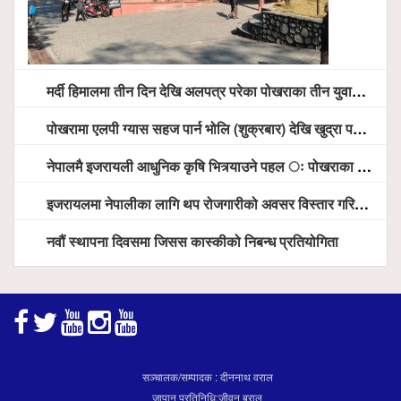
मर्दी हिमालमा तीन दिन देखि अलपत्र परेका पोखराका तीन युवाको सशस्त्र प्रहरी सहितको टोलीको साहसिक उद्धार
पोखरामा एलपी ग्यास सहज पार्न भोलि (शुक्रबार) देखि खुद्रा पसलबाटै बिक्रि वितरण हुने, स्टोर नगर्न आग्रह
नेपालमै इजरायली आधुनिक कृषि भित्र्याउने पहल ः पोखराका मेयर धनराज आचार्य र इजरायली राजदूतबीच सहकार्य विस्तारको संकेत
इजरायलमा नेपालीका लागि थप रोजगारीको अवसर विस्तार गरिने ः राजदूत बास
नवौं स्थापना दिवसमा जिसस कास्कीको निबन्ध प्रतियोगिता
सञ्चालक/सम्पादक : दीननाथ वराल
जापान प्रतिनिधि:जीवन बराल