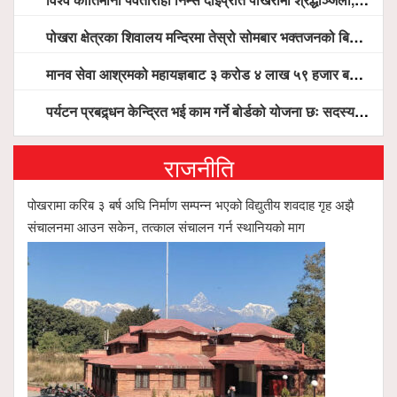
पोखरा क्षेत्रका शिवालय मन्दिरमा तेस्रो सोमबार भक्तजनको बिहानैदेखि घुइँचो
मानव सेवा आश्रमको महायज्ञबाट ३ करोड ४ लाख ५९ हजार बचत, १ करोड ४४ लाख उठ्न बाँकी, विना संचार माध्यम तर प्रचार प्रसारमै भयो १९ लाख खर्च !
पर्यटन प्रबद्र्धन केन्द्रित भई काम गर्ने बोर्डको योजना छः सदस्य पोखरेल, चलिय पोखरालाई थप प्रभावकारी बनाउन होटल संघको माग
राजनीति
पोखरामा करिब ३ बर्ष अघि निर्माण सम्पन्न भएको विद्युतीय शवदाह गृह अझै
संचालनमा आउन सकेन, तत्काल संचालन गर्न स्थानियको माग