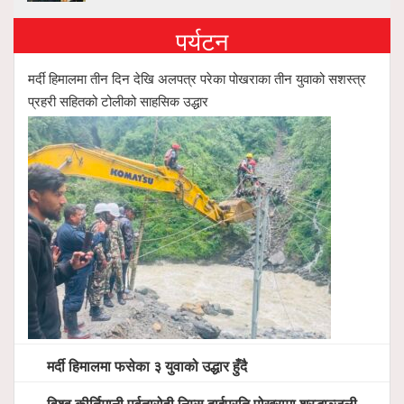
पर्यटन
मर्दी हिमालमा तीन दिन देखि अलपत्र परेका पोखराका तीन युवाको सशस्त्र
प्रहरी सहितको टोलीको साहसिक उद्धार
मर्दी हिमालमा फसेका ३ युवाको उद्धार हुँदै
विश्व कीर्तिमानी पर्वतारोही निम्स दाईप्रति पोखरामा श्रद्धाञ्जली, दीप प्रज्वलन गर्दै योगदानको प्रशंसा (भिडियो सहित)