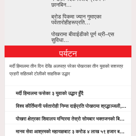
छानबिन…
ब्रोड पिकमा ज्यान गुमाएका
पर्वतारोहीहरूप्रति…
पोखरामा बीवाईडीको पूर्ण थ्री–एस
सुविधा…
पर्यटन
मर्दी हिमालमा तीन दिन देखि अलपत्र परेका पोखराका तीन युवाको सशस्त्र
प्रहरी सहितको टोलीको साहसिक उद्धार
मर्दी हिमालमा फसेका ३ युवाको उद्धार हुँदै
विश्व कीर्तिमानी पर्वतारोही निम्स दाईप्रति पोखरामा श्रद्धाञ्जली, दीप प्रज्वलन गर्दै योगदानको प्रशंसा (भिडियो सहित)
पोखरा क्षेत्रका शिवालय मन्दिरमा तेस्रो सोमबार भक्तजनको बिहानैदेखि घुइँचो
मानव सेवा आश्रमको महायज्ञबाट ३ करोड ४ लाख ५९ हजार बचत, १ करोड ४४ लाख उठ्न बाँकी, विना संचार माध्यम तर प्रचार प्रसारमै भयो १९ लाख खर्च !