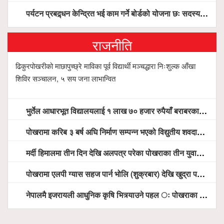
पर्यटन प्रबद्र्धन केन्द्रित भई काम गर्ने बोर्डको योजना छः सदस्य पोखरेल, चलिय पोखरालाई थप प्रभावकारी बनाउन होटल संघको माग
राजनीति
ढिकुरपोखरीको माछापुच्छ्रे माविका पूर्व विद्यार्थी मञ्चद्धारा निःशुल्क आँखा
शिविर सञ्चालन, ५ सय जना लाभान्वित
भुर्तेल आधारभूत विद्यालयलाई १ लाख ७० हजार रुपैयाँ बराबरका शैक्षिक सामग्री हस्तान्तरण
पोखरामा करिब ३ बर्ष अघि निर्माण सम्पन्न भएको विद्युतीय शवदाह गृह अझै संचालनमा आउन सकेन, तत्काल संचालन गर्न स्थानियको माग
मर्दी हिमालमा तीन दिन देखि अलपत्र परेका पोखराका तीन युवाको सशस्त्र प्रहरी सहितको टोलीको साहसिक उद्धार
पोखरामा एलपी ग्यास सहज पार्न भोलि (शुक्रबार) देखि खुद्रा पसलबाटै बिक्रि वितरण हुने, स्टोर नगर्न आग्रह
नेपालमै इजरायली आधुनिक कृषि भित्र्याउने पहल ः पोखराका मेयर धनराज आचार्य र इजरायली राजदूतबीच सहकार्य विस्तारको संकेत