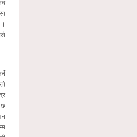
संघ
ासा
ए ।
ाले
्ने
्तो
त्र
ा छ
मान
म्म