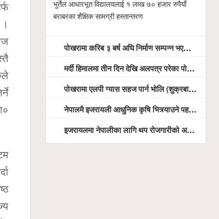
भुर्तेल आधारभूत विद्यालयलाई १ लाख ७० हजार रुपैयाँ
र्फ
बराबरका शैक्षिक सामग्री हस्तान्तरण
ो ।
राज
पोखरामा करिब ३ बर्ष अघि निर्माण सम्पन्न भएको विद्युतीय शवदाह गृह अझै संचालनमा आउन सकेन, तत्काल संचालन गर्न स्थानियको माग
्तै
मर्दी हिमालमा तीन दिन देखि अलपत्र परेका पोखराका तीन युवाको सशस्त्र प्रहरी सहितको टोलीको साहसिक उद्धार
ुले
पोखरामा एलपी ग्यास सहज पार्न भोलि (शुक्रबार) देखि खुद्रा पसलबाटै बिक्रि वितरण हुने, स्टोर नगर्न आग्रह
्ने
नेपालमै इजरायली आधुनिक कृषि भित्र्याउने पहल ः पोखराका मेयर धनराज आचार्य र इजरायली राजदूतबीच सहकार्य विस्तारको संकेत
रण०
इजरायलमा नेपालीका लागि थप रोजगारीको अवसर विस्तार गरिने ः राजदूत बास
टम
्दा
ष्ठ
ज्य