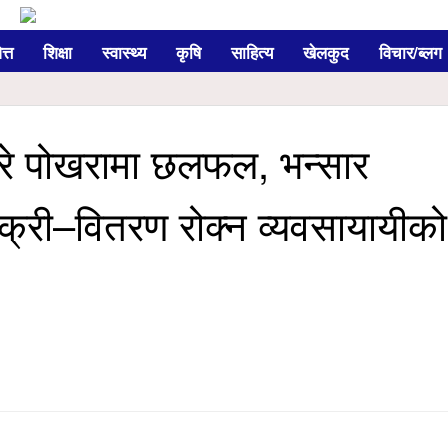
त्त
शिक्षा
स्वास्थ्य
कृषि
साहित्य
खेलकुद
विचार/ब्लग
ारे पोखरामा छलफल, भन्सार
क्री–वितरण रोक्न व्यवसायायीको