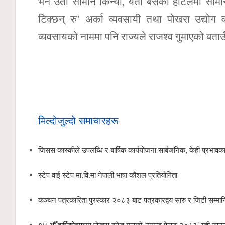
भने उता सामान किन्यो, यता बसेको होटलमा सामान 
टिक्छन् रु’ अर्का व्यवसायी तथा पोखरा उद्योग
व्यवसायको नाममा पनि राज्यले राजश्व गुमाएको बत
मिल्दोजुल्दो समाचारहरू
जिसस कास्कीले उपलब्धि र बार्षिक कार्ययोजना सार्बजनिक, केही प्रभावक
स्टेप वाई स्टेप मा.वि.मा नेपाली भाषा कौशल प्रतियोगिता
कञ्चन पत्रकारिता पुरस्कार २०८३ बाट पत्रकारद्वय सारु र जिटी सम्मा
१४ औँ वार्षिकोत्सवमा पोखरा ट्रेड मलको ‘ग्रान्ड फेस्ट २०८३’ यही साउ