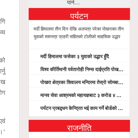
पार्न…
पर्यटन
ागि
मर्दी हिमालमा तीन दिन देखि अलपत्र परेका पोखराका तीन
व्य
युवाको सशस्त्र प्रहरी सहितको टोलीको साहसिक उद्धार
मर्दी हिमालमा फसेका ३ युवाको उद्धार हुँदै
ेको
विश्व कीर्तिमानी पर्वतारोही निम्स दाईप्रति पोखरामा श्रद्धाञ्जली, दीप प्रज्वलन गर्दै योगदानको प्रशंसा (भिडियो सहित)
्नु
ुःख
पोखरा क्षेत्रका शिवालय मन्दिरमा तेस्रो सोमबार भक्तजनको बिहानैदेखि घुइँचो
योग
मानव सेवा आश्रमको महायज्ञबाट ३ करोड ४ लाख ५९ हजार बचत, १ करोड ४४ लाख उठ्न बाँकी, विना संचार माध्यम तर प्रचार प्रसारमै भयो १९ लाख खर्च !
।
पर्यटन प्रबद्र्धन केन्द्रित भई काम गर्ने बोर्डको योजना छः सदस्य पोखरेल, चलिय पोखरालाई थप प्रभावकारी बनाउन होटल संघको माग
एवं
राजनीति
 ।’