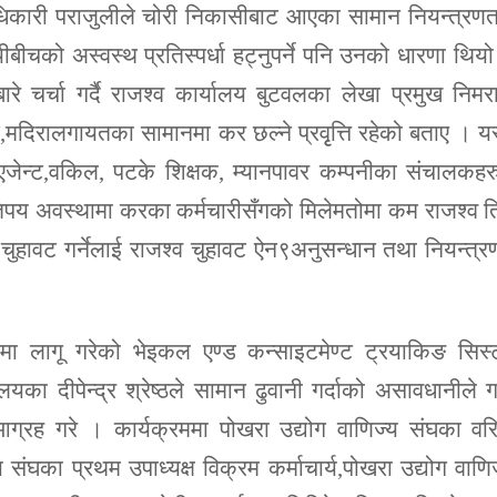
धिकारी पराजुलीले चोरी निकासीबाट आएका सामान नियन्त्रणत
यीबीचको अस्वस्थ प्रतिस्पर्धा हट्नुपर्ने पनि उनको धारणा थिय
े चर्चा गर्दै राजश्व कार्यालय बुटवलका लेखा प्रमुख निम
न,मदिरालगायतका सामानमा कर छल्ने प्रवृृत्ति रहेको बताए । यस
र एजेन्ट,वकिल, पटके शिक्षक, म्यानपावर कम्पनीका संचालकहर
य अवस्थामा करका कर्मचारीसँगको मिलेमतोमा कम राजश्व तिर
व चुहावट गर्नेलाई राजश्व चुहावट ऐन९अनुसन्धान तथा नियन्त्
नमा लागू गरेको भेइकल एण्ड कन्साइटमेण्ट ट्रयाकिङ सिस्
लयका दीपेन्द्र श्रेष्ठले सामान ढुवानी गर्दाको असावधानीले गर
आग्रह गरे । कार्यक्रममा पोखरा उद्योग वाणिज्य संघका वरि
्य संघका प्रथम उपाध्यक्ष विक्रम कर्माचार्य,पोखरा उद्योग वाणि