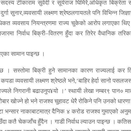
दस्य टीकाराम सुवेदी र सूर्यराज घिमिरे,अधिकृत बिक्रेता 
र्गा सुनार,व्यवसायी लक्ष्मण श्रेष्ठलगायतले पनि विभिन्न जिज्ञ
धिकत व्यवसाय नियन्त्रणमा राज्य चुकेको आरोप लगाएका थि
ारमा निर्वाध बिक्री–वितरण हुँदा कर तिरेर वैधानिक तरिक
।
ाइएका सामान पाइन्छ ।
ज्छ । सस्तोमा बिक्री हुने सामानका कारण राज्यलाई कर तिर
कपडा व्यवसायी लक्ष्मण श्रेष्ठले भने,‘बाहिर हेर्दा सानो पसलजस
 राज्यले निगरानी बढाउनुप¥यो ।’ स्थायी लेखा नम्बर९ पान० मा
ोबार खोज्ने हो भने राजश्व चुहावट धेरै रोकिने पनि उनको धारण
 भन्सार नाकाबाटमात्र दैनिक ४ करोड राजश्व गुमाएको अनु
ँदा कतै चेकजाँच हुँदैन । गाडी निर्वाध ल्याउन पाइन्छ । कतिस