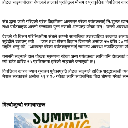
होटल सङ्घ पोखरा नेपालले हालको प्रतिकूल मौसम र प्राकृतिक विपत्तिका कारण 
संघ द्धारा जारी गरिएको प्रेस विज्ञप्तिमा अलपत्र परेका पर्यटकलाई निःशुल्क
तथा पर्यटकहरू आफ्नो गन्तव्यमा पुग्न नसकी अलपत्र परेका छन्। यस्तो अवस्थ
देशको यो विसम परिस्थितीमा संघले आफ्नो सामाजिक उत्तरदाहित्व अन्र्तगत अल
सुवेदीले बताउनु भयो । “जल तथा मौसम विज्ञान विभागले असोज १७ देखि २० गतेसम्
उहाँले भन्नुभयो, “अलपत्र परेका पर्यटकहरूलाई सामान्य अवस्था नफर्किएसम्म 
यससँगै सङ्घले हाल पोखरा भ्रमणमा रहेका अन्य पर्यटकका लागि पनि होटलको प्
त्यो घटेर करिब १५ प्रतिशतमा झरेको सङ्घले जनाएको छ।
विपत्तिका कारण ज्यान गुमाउन पुगेकाप्रति होटल सङ्घले हार्दिक श्रद्धाञ्जली 
नेपाल सरकारले असोज १९ र २० गतेका लागि सार्वजनिक बिदा घोषणा गरेको सन्द
मिल्दोजुल्दो समाचारहरू