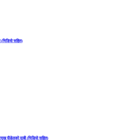
न (भिडियो सहित)
्रमुख पौडेलको दाबी (भिडियो सहित)