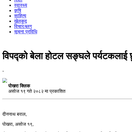
स्वास्थ्य
कृषि
साहित्य
खेलकुद
विचार/ब्लग
सूचना प्रविधि
विपद्को बेला होटल सङ्घले पर्यटकलाई छ
-
पोखरा क्लिक
असाेज १९ गते २०८२ मा प्रकाशित
दीननाथ बराल,
पोखरा, असोज १९,