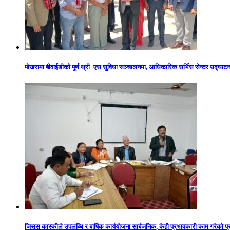
पोखरामा बीवाईडीको पूर्ण थ्री–एस सुविधा सञ्चालनमा, आधिकारिक सर्भिस सेन्टर उद्घाट
जिसस कास्कीले उपलब्धि र बार्षिक कार्ययोजना सार्बजनिक, केही प्रभावकारी काम गरेको प