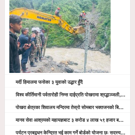
मर्दी हिमालमा फसेका ३ युवाको उद्धार हुँदै
विश्व कीर्तिमानी पर्वतारोही निम्स दाईप्रति पोखरामा श्रद्धाञ्जली, दीप प्रज्वलन गर्दै योगदानको प्रशंसा (भिडियो सहित)
पोखरा क्षेत्रका शिवालय मन्दिरमा तेस्रो सोमबार भक्तजनको बिहानैदेखि घुइँचो
मानव सेवा आश्रमको महायज्ञबाट ३ करोड ४ लाख ५९ हजार बचत, १ करोड ४४ लाख उठ्न बाँकी, विना संचार माध्यम तर प्रचार प्रसारमै भयो १९ लाख खर्च !
पर्यटन प्रबद्र्धन केन्द्रित भई काम गर्ने बोर्डको योजना छः सदस्य पोखरेल, चलिय पोखरालाई थप प्रभावकारी बनाउन होटल संघको माग