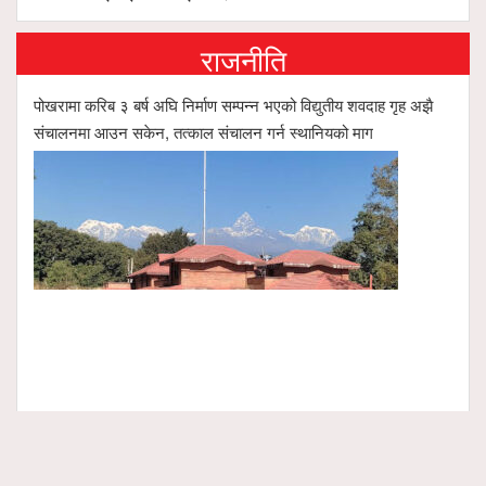
राजनीति
पोखरामा करिब ३ बर्ष अघि निर्माण सम्पन्न भएको विद्युतीय शवदाह गृह अझै
संचालनमा आउन सकेन, तत्काल संचालन गर्न स्थानियको माग
मर्दी हिमालमा तीन दिन देखि अलपत्र परेका पोखराका तीन युवाको सशस्त्र प्रहरी सहितको टोलीको साहसिक उद्धार