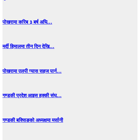
पोखरामा करिब ३ बर्ष अघि…
मर्दी हिमालमा तीन दिन देखि…
पोखरामा एलपी ग्यास सहज पार्न…
गण्डकी प्रदेश आइस हक्की संघ…
गण्डकी बक्सिङको अध्यक्षमा मर्सानी