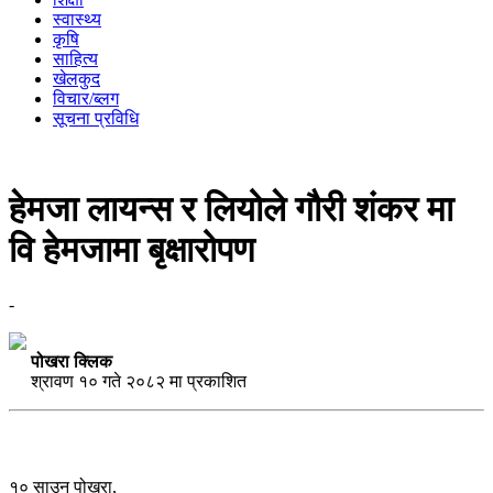
स्वास्थ्य
कृषि
साहित्य
खेलकुद
विचार/ब्लग
सूचना प्रविधि
हेमजा लायन्स र लियोले गौरी शंकर मा
वि हेमजामा बृक्षारोपण
-
पोखरा क्लिक
श्रावण १० गते २०८२ मा प्रकाशित
१० साउन पोखरा,