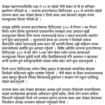
पोखरा महानगरपालिकिा वडा नं २५ मा रहेको गौरी शंकर मा वि मा शनिबार
वृक्षरोपण गरिएको छ । लायन्स इन्टरनेशनल डिस्ट्रिक्ट ३२५ जे अन्तर्गत रहेको
लायन्स क्लव अफ पोखरा हेमजा र लियो क्लव अफ हेमजाले संयुक्त रुपमा
फलफूलका विरुवा रोपेको हो ।
प्रमुख अतिथि लायन्स इन्टरनेशनल ठिस्ट्रिक्ट ३२५ जे रिजन ५ का रिजन
चियर पर्सन दिनेश तुलाचनले वातावरणीय स्वच्छता तथा उत्पादन मुखी
फलफुलका बिरुवा रोपेर मानव स्वाश्थ्यलाई सरल र सहज बनाउनमा सहयोग
पुग्ने कुरा बताउनुभयो । तुलाचनले हेम्जा का लायन्स र लियोको समाज
सेवाप्रति रहेको भावनालाई उच्च कदर गर्दै आगामि दिनमा अझै सक्रिय रुपमा
समाजसेवामा समर्पित हुन आग्रह गर्नुभयो । बिशेष अतिथि लायन्स इन्टरनेशनल
ठिस्ट्रिक्ट ३२५ जे का जोन १०का जोन चेयर पर्सन प्रगत कायस्थले
फलफूलका विरुवा हुर्कदै फल्दै जाँदा बिधर्थिहरुलाई पनि अध्ययन र खाजाका
लागी प्रयोग हुने चराचुरुङ्गीको संख्या समेत बढेर जाने कुरा बताउनुभयो ।
लियो पास्ट डिस्ट्रिक्ट गर्भनर बिष्णु दाहाल ले हेमजाको सामाजिक क्षेत्रमा
लियोको सक्रियता खुलेर प्रशंशा गर्नुभयो । गौरी शंकर मा विका प्रधानाध्यापक
अमर बहादुर कुँवरले रोपेका बिरुवालाई हुर्काउन र संरक्षण गर्न स्कुल प्रतिवद्ध
रहेको बताउनुभयो ।
लायन्स क्लव अफ पोखरा हेमजाका अध्यक्ष दुर्गा प्रसाद पौडेलको सभापतित्वमा
भएको कार्यक्रममा झण्डाको अविवादन सुरेश श्रेष्ठ, लियो प्लेग वाचन कविता
त्रिपाठी गर्नुभएको थियो भने धन्यवाद ज्ञापन लायन्स क्लव अफ पोखरा हेमजाका
निवर्तमान अध्यक्ष सन्तमान श्रेष्ठले गर्नुभएको थियो ।