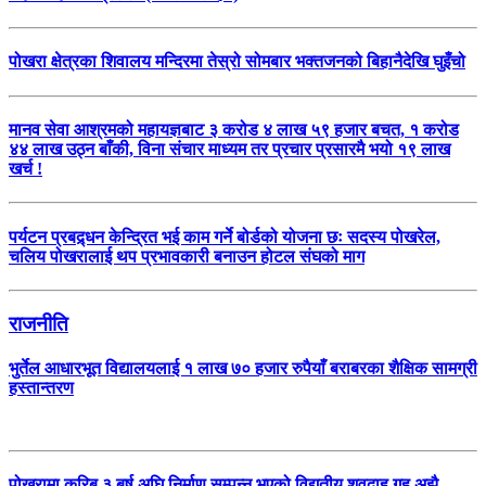
पोखरा क्षेत्रका शिवालय मन्दिरमा तेस्रो सोमबार भक्तजनको बिहानैदेखि घुइँचो
मानव सेवा आश्रमको महायज्ञबाट ३ करोड ४ लाख ५९ हजार बचत, १ करोड
४४ लाख उठ्न बाँकी, विना संचार माध्यम तर प्रचार प्रसारमै भयो १९ लाख
खर्च !
पर्यटन प्रबद्र्धन केन्द्रित भई काम गर्ने बोर्डको योजना छः सदस्य पोखरेल,
चलिय पोखरालाई थप प्रभावकारी बनाउन होटल संघको माग
राजनीति
भुर्तेल आधारभूत विद्यालयलाई १ लाख ७० हजार रुपैयाँ बराबरका शैक्षिक सामग्री
हस्तान्तरण
पोखरामा करिब ३ बर्ष अघि निर्माण सम्पन्न भएको विद्युतीय शवदाह गृह अझै