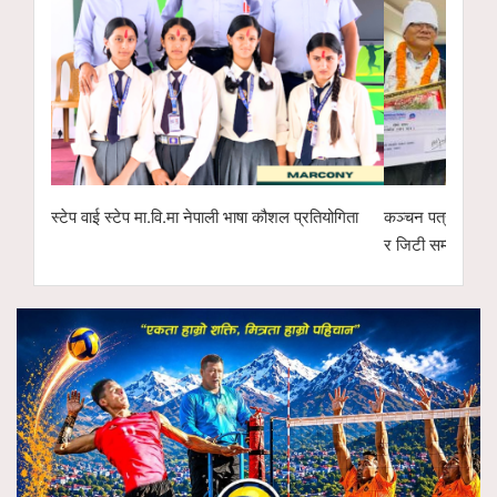
स्टेप वाई स्टेप मा.वि.मा नेपाली भाषा कौशल प्रतियोगिता
कञ्चन पत्रकारिता 
र जिटी सम्मानित