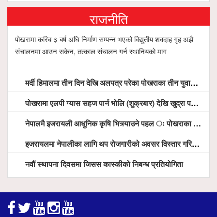
राजनीति
पोखरामा करिब ३ बर्ष अघि निर्माण सम्पन्न भएको विद्युतीय शवदाह गृह अझै
संचालनमा आउन सकेन, तत्काल संचालन गर्न स्थानियको माग
मर्दी हिमालमा तीन दिन देखि अलपत्र परेका पोखराका तीन युवाको सशस्त्र प्रहरी सहितको टोलीको साहसिक उद्धार
पोखरामा एलपी ग्यास सहज पार्न भोलि (शुक्रबार) देखि खुद्रा पसलबाटै बिक्रि वितरण हुने, स्टोर नगर्न आग्रह
नेपालमै इजरायली आधुनिक कृषि भित्र्याउने पहल ः पोखराका मेयर धनराज आचार्य र इजरायली राजदूतबीच सहकार्य विस्तारको संकेत
इजरायलमा नेपालीका लागि थप रोजगारीको अवसर विस्तार गरिने ः राजदूत बास
नवौं स्थापना दिवसमा जिसस कास्कीको निबन्ध प्रतियोगिता