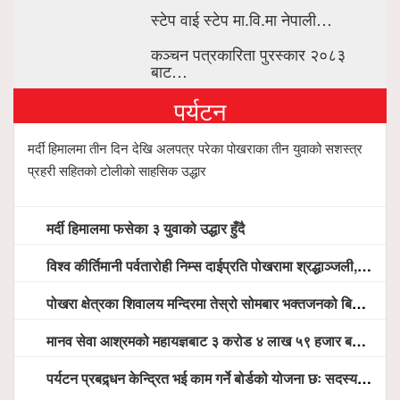
स्टेप वाई स्टेप मा.वि.मा नेपाली…
कञ्चन पत्रकारिता पुरस्कार २०८३
बाट…
पर्यटन
मर्दी हिमालमा तीन दिन देखि अलपत्र परेका पोखराका तीन युवाको सशस्त्र
प्रहरी सहितको टोलीको साहसिक उद्धार
मर्दी हिमालमा फसेका ३ युवाको उद्धार हुँदै
विश्व कीर्तिमानी पर्वतारोही निम्स दाईप्रति पोखरामा श्रद्धाञ्जली, दीप प्रज्वलन गर्दै योगदानको प्रशंसा (भिडियो सहित)
पोखरा क्षेत्रका शिवालय मन्दिरमा तेस्रो सोमबार भक्तजनको बिहानैदेखि घुइँचो
मानव सेवा आश्रमको महायज्ञबाट ३ करोड ४ लाख ५९ हजार बचत, १ करोड ४४ लाख उठ्न बाँकी, विना संचार माध्यम तर प्रचार प्रसारमै भयो १९ लाख खर्च !
पर्यटन प्रबद्र्धन केन्द्रित भई काम गर्ने बोर्डको योजना छः सदस्य पोखरेल, चलिय पोखरालाई थप प्रभावकारी बनाउन होटल संघको माग