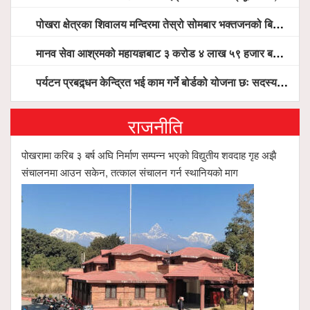
पोखरा क्षेत्रका शिवालय मन्दिरमा तेस्रो सोमबार भक्तजनको बिहानैदेखि घुइँचो
मानव सेवा आश्रमको महायज्ञबाट ३ करोड ४ लाख ५९ हजार बचत, १ करोड ४४ लाख उठ्न बाँकी, विना संचार माध्यम तर प्रचार प्रसारमै भयो १९ लाख खर्च !
पर्यटन प्रबद्र्धन केन्द्रित भई काम गर्ने बोर्डको योजना छः सदस्य पोखरेल, चलिय पोखरालाई थप प्रभावकारी बनाउन होटल संघको माग
राजनीति
पोखरामा करिब ३ बर्ष अघि निर्माण सम्पन्न भएको विद्युतीय शवदाह गृह अझै
संचालनमा आउन सकेन, तत्काल संचालन गर्न स्थानियको माग