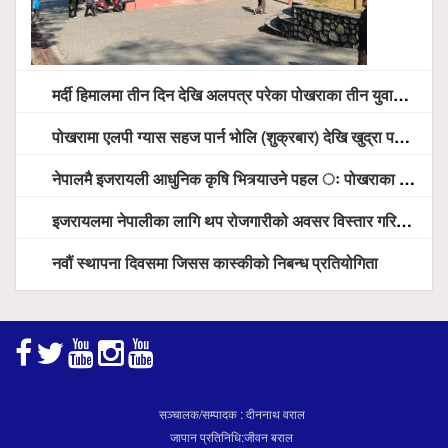
मर्दी हिमालमा तीन दिन देखि अलपत्र परेका पोखराका तीन युवाको सशस्त्र प्रहरी सहितको टोलीको साहसिक उद्धार
पोखरामा एलपी ग्यास सहज पार्न भोलि (शुक्रबार) देखि खुद्रा पसलबाटै बिक्रि वितरण हुने, स्टोर नगर्न आग्रह
नेपालमै इजरायली आधुनिक कृषि भित्र्याउने पहल ः पोखराका मेयर धनराज आचार्य र इजरायली राजदूतबीच सहकार्य विस्तारको संकेत
इजरायलमा नेपालीका लागि थप रोजगारीको अवसर विस्तार गरिने ः राजदूत बास
नवौं स्थापना दिवसमा जिसस कास्कीको निबन्ध प्रतियोगिता
सञ्चालक/सम्पादक : दीननाथ वराल
जापान प्रतिनिधि:जीवन बराल