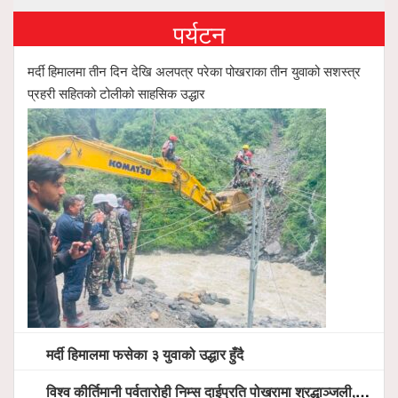
पर्यटन
मर्दी हिमालमा तीन दिन देखि अलपत्र परेका पोखराका तीन युवाको सशस्त्र
प्रहरी सहितको टोलीको साहसिक उद्धार
मर्दी हिमालमा फसेका ३ युवाको उद्धार हुँदै
विश्व कीर्तिमानी पर्वतारोही निम्स दाईप्रति पोखरामा श्रद्धाञ्जली, दीप प्रज्वलन गर्दै योगदानको प्रशंसा (भिडियो सहित)