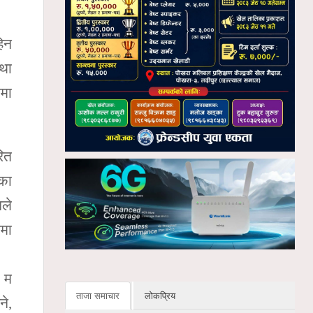
हिन
तथा
ामा
रित
चका
नले
ममा
। म
ताजा समाचार
लोकप्रिय
ने,