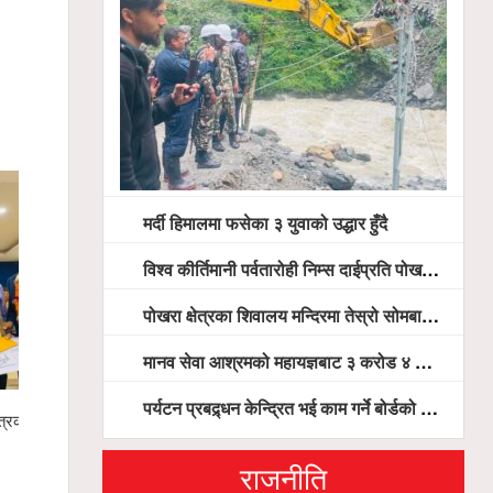
मर्दी हिमालमा फसेका ३ युवाको उद्धार हुँदै
विश्व कीर्तिमानी पर्वतारोही निम्स दाईप्रति पोखरामा श्रद्धाञ्जली, दीप प्रज्वलन गर्दै योगदानको प्रशंसा (भिडियो सहित)
पोखरा क्षेत्रका शिवालय मन्दिरमा तेस्रो सोमबार भक्तजनको बिहानैदेखि घुइँचो
मानव सेवा आश्रमको महायज्ञबाट ३ करोड ४ लाख ५९ हजार बचत, १ करोड ४४ लाख उठ्न बाँकी, विना संचार माध्यम तर प्रचार प्रसारमै भयो १९ लाख खर्च !
पर्यटन प्रबद्र्धन केन्द्रित भई काम गर्ने बोर्डको योजना छः सदस्य पोखरेल, चलिय पोखरालाई थप प्रभावकारी बनाउन होटल संघको माग
्रकारद्वय
१४ औँ वार्षिकोत्सवमा पोखरा ट्रेड मलको ‘ग्रान्ड
मर्दी हिमालमा
फेस्ट २०८३’ यही साउन २२ देखि हुने
राजनीति