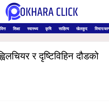
वित्त
शिक्षा
स्वास्थ्य
कृषि
साहित्य
खेलकुद
विचार/ब्ल
्विलचियर र दृष्टिविहिन दौडको