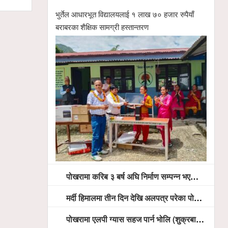
भुर्तेल आधारभूत विद्यालयलाई १ लाख ७० हजार रुपैयाँ
बराबरका शैक्षिक सामग्री हस्तान्तरण
पोखरामा करिब ३ बर्ष अघि निर्माण सम्पन्न भएको विद्युतीय शवदाह गृह अझै संचालनमा आउन सकेन, तत्काल संचालन गर्न स्थानियको माग
मर्दी हिमालमा तीन दिन देखि अलपत्र परेका पोखराका तीन युवाको सशस्त्र प्रहरी सहितको टोलीको साहसिक उद्धार
पोखरामा एलपी ग्यास सहज पार्न भोलि (शुक्रबार) देखि खुद्रा पसलबाटै बिक्रि वितरण हुने, स्टोर नगर्न आग्रह