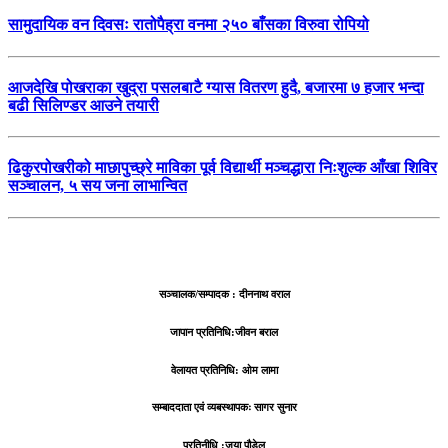
सामुदायिक वन दिवसः रातोपैह्रा वनमा २५० बाँसका विरुवा रोपियो
आजदेखि पोखराका खुद्रा पसलबाटै ग्यास वितरण हुदै, बजारमा ७ हजार भन्दा
बढी सिलिण्डर आउने तयारी
ढिकुरपोखरीको माछापुच्छ्रे माविका पूर्व विद्यार्थी मञ्चद्धारा निःशुल्क आँखा शिविर
सञ्चालन, ५ सय जना लाभान्वित
सञ्चालक/सम्पादक : दीननाथ वराल
जापान प्रतिनिधि:जीवन बराल
वेलायत प्रतिनिधि: ओम लामा
सम्बाददाता एवं व्यबस्थापकः सागर सुनार
प्रतिनीधि :जया पौडेल