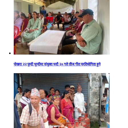
पोखरा २२ पुम्दी भुम्दीमा संयुक्त भदौ २० गते तीज गीत प्रतियोगिता हुने