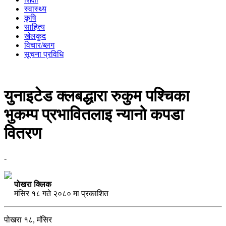
स्वास्थ्य
कृषि
साहित्य
खेलकुद
विचार/ब्लग
सूचना प्रविधि
युनाइटेड क्लबद्धारा रुकुम पश्चिका
भुकम्प प्रभावितलाइ न्यानो कपडा
वितरण
-
पोखरा क्लिक
मंसिर १८ गते २०८० मा प्रकाशित
पोखरा १८, मंसिर