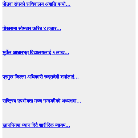
पोउवा संघको सचिवालय अगाडि बन्यो…
पोखरामा सोमबार करिब ४ हजार…
भुर्तेल आधारभूत विद्यालयलाई १ लाख…
प्रमुख जिल्ला अधिकारी रुद्रादेवी शर्मालाई…
राष्ट्रिय उपभोक्ता मञ्च गण्डकीको अध्यक्षमा…
खानपिनमा ध्यान दिदै शारीरिक व्यायम…