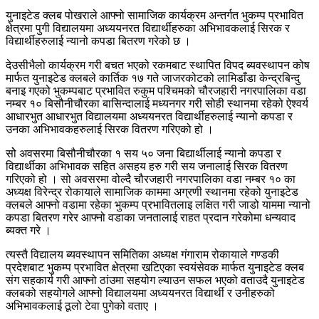
युनाइटेड क्लब पोखराले आफ्नो सामाजिक कार्यक्रम अन्तर्गत भुकम्प प्रभावित
क्षेत्रमा पुगी विद्यालयमा अध्ययनरत विद्यार्थीहरुका अभिभावकलाई सिरक र
विद्यार्थीहरुलाई न्यानो कपडा बितरण गरेको छ ।
देउसीभैलो कार्यक्रम गरी बचत भएको रकमबाट स्थापित विपद ब्यवस्थापन कोष
मार्फत युनाइटेड क्लबले कार्तिक १७ गते जाजरकोटको लामिडाँडा केन्द्रबिन्दु
बनाइ गएको भुकम्पबाट प्रभावित रुकुम पश्चिमको चौरजहारी नगरपालिका वडा
नम्बर १० बिसौनीचौरका बासिन्दालाई मध्यनगर गरी सोही स्थानमा रहेको ऐश्वर्य
आधारभुत आधारभुत विद्यालयमा अध्ययनरत विद्यार्थीहरुलाई न्यानो कपडा र
उनका अभिभावकहरुलाई सिरक वितरण गरिएको हो ।
सोे अवसरमा बिसौनीचौरका १ सय ५० जना बिद्यार्थीलाई न्यानो कपडा र
विद्यार्थीका अभिभावक सहित असहय हरु गरी सय जनालाई सिरक वितरण
गरिएको हो । सो अवसरमा वोल्दै चौरजहारी नगरपालिका वडा नम्बर १० का
अध्यक्ष विरेन्द्र रोकायाले सामाजिक काममा अग्रणी स्थानमा रहेको युनाइटेड
क्लबले आफ्नो वडामा रहेका भुकम्प प्रभावितलाइ लक्षित गरी जाडो याममा न्यानो
कपडा बितरण गरेर आफ्नो वडाका जनतालाई राहत प्रदान गरेकोमा धन्यवाद
ब्यक्त गरे ।
त्यस्तै विद्यालय ब्यवस्थापन समितिका अध्यक्ष गंगाराम रोकायाले गण्डकी
प्रदेशबाट भुकम्प प्रभावित क्षेत्रमा खटिएका स्वयंसेवक मार्फत युनाइटेड क्लब
संग सहकार्य गरी आफ्नो ठांउमा सहयोग ल्याउन सफल भएको वताउदै युनाइटेड
क्लबको सहयोगले आफ्नो विद्यालयमा अध्ययनरत विद्यार्थी र उनीहरुको
अभिभावकलाई ठूलो टेवा पुगेको वताए ।