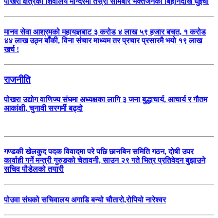
पोखरा क्षेत्रका शिवालय मन्दिरमा तेस्रो सोमबार भक्तजनको बिहानैदेखि घुइँचो
मानव सेवा आश्रमको महायज्ञबाट ३ करोड ४ लाख ५९ हजार बचत, १ करोड
४४ लाख उठ्न बाँकी, विना संचार माध्यम तर प्रचार प्रसारमै भयो १९ लाख
खर्च !
राजनीति
पोखरा उद्योग वाणिज्य संघमा अध्यक्षका लागि ३ जना बुद्धाचार्य, आचार्य र गौतम
आकांक्षी, चुनावी सरगर्मी बढ्दो
गण्डकी खेलकुद पदक विवादमा परे पछि छानबिन समिति गठन, दोषी उपर
कार्वाही गर्ने मन्त्री गुरुङको चेतावनी, साउन २९ गते भित्र प्रतिवेदन बुझाउने
सचिव पौडेलको तयारी
पोउवा संघको सचिवालय अगाडि बन्यो चौतारो,रोपियो नारेश्वर