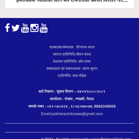
सञ्चालक/सम्पादक : दीननाथ वराल
जापान प्रतिनिधि:जीवन बराल
वेलायत प्रतिनिधि: ओम लामा
सम्बाददाता एवं व्यबस्थापकः सागर सुनार
प्रतिनीधि :जया पौडेल
दर्ता निकाय : सूचना विभाग – ४४५५/२०८०-२०८१
कार्यालय : पोखरा , गण्डकी, नेपाल
सम्पर्क नम्बर : ०६१-५४०४२४ , ९८५६०७७०७७, 9866349609
Email:pokharaclicknews@gmail.com
© 2024. All rights reserved by www.PokharaClick.com