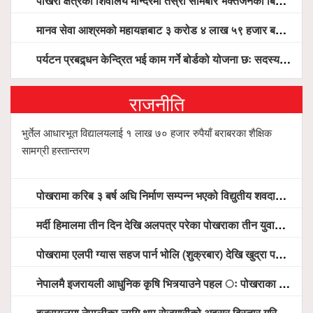
पोखरा क्षेत्रका शिवालय मन्दिरमा तेस्रो सोमबार भक्तजनको बिहानैदेखि घुइँचो
मानव सेवा आश्रमको महायज्ञबाट ३ करोड ४ लाख ५९ हजार बचत, १ करोड ४४ लाख उठ्न बाँकी, विना संचार माध्यम तर प्रचार प्रसारमै भयो १९ लाख खर्च !
पर्यटन प्रबद्र्धन केन्द्रित भई काम गर्ने बोर्डको योजना छः सदस्य पोखरेल, चलिय पोखरालाई थप प्रभावकारी बनाउन होटल संघको माग
राजनीति
भुर्तेल आधारभूत विद्यालयलाई १ लाख ७० हजार रुपैयाँ बराबरका शैक्षिक
सामग्री हस्तान्तरण
पोखरामा करिब ३ बर्ष अघि निर्माण सम्पन्न भएको विद्युतीय शवदाह गृह अझै संचालनमा आउन सकेन, तत्काल संचालन गर्न स्थानियको माग
मर्दी हिमालमा तीन दिन देखि अलपत्र परेका पोखराका तीन युवाको सशस्त्र प्रहरी सहितको टोलीको साहसिक उद्धार
पोखरामा एलपी ग्यास सहज पार्न भोलि (शुक्रबार) देखि खुद्रा पसलबाटै बिक्रि वितरण हुने, स्टोर नगर्न आग्रह
नेपालमै इजरायली आधुनिक कृषि भित्र्याउने पहल ः पोखराका मेयर धनराज आचार्य र इजरायली राजदूतबीच सहकार्य विस्तारको संकेत
इजरायलमा नेपालीका लागि थप रोजगारीको अवसर विस्तार गरिने ः राजदूत बास