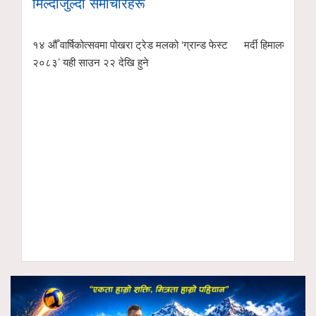
मिल्दोजुल्दो समाचारहरू
१४ औँ वार्षिकोत्सवमा पोखरा ट्रेड मलको ‘ग्रान्ड फेस्ट
मर्दी हिमालमा फसेका 
२०८३’ यही साउन २२ देखि हुने