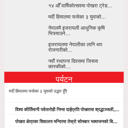
१४ औँ वार्षिकोत्सवमा पोखरा ट्रेड…
मर्दी हिमालमा फसेका ३ युवाको…
नेपालमै इजरायली आधुनिक कृषि
भित्र्याउने…
इजरायलमा नेपालीका लागि थप
रोजगारीको…
नवौं स्थापना दिवसमा जिसस
कास्कीको…
पर्यटन
मर्दी हिमालमा फसेका ३ युवाको उद्धार हुँदै
विश्व कीर्तिमानी पर्वतारोही निम्स दाईप्रति पोखरामा श्रद्धाञ्जली, दीप प्रज्वलन गर्दै योगदानको प्रशंसा (भिडियो सहित)
पोखरा क्षेत्रका शिवालय मन्दिरमा तेस्रो सोमबार भक्तजनको बिहानैदेखि घुइँचो