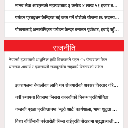
मानव सेवा आश्रमको महायज्ञबाट ३ करोड ४ लाख ५९ हजार बचत, १ करोड ४४ लाख उठ्न बाँकी, विना संचार माध्यम तर प्रचार प्रसारमै भयो १९ लाख खर्च !
पर्यटन प्रबद्र्धन केन्द्रित भई काम गर्ने बोर्डको योजना छः सदस्य पोखरेल, चलिय पोखरालाई थप प्रभावकारी बनाउन होटल संघको माग
पोखरालाई अन्तर्राष्ट्रिय पर्यटन केन्द्र बनाउन पूर्वाधार, हवाई पहुँच र प्राकृतिक सम्पदाको संरक्षणमा सरकार केन्द्रित हुन्छः मन्त्री पौडेल
राजनीति
नेपालमै इजरायली आधुनिक कृषि भित्र्याउने पहल ः पोखराका मेयर
धनराज आचार्य र इजरायली राजदूतबीच सहकार्य विस्तारको संकेत
इजरायलमा नेपालीका लागि थप रोजगारीको अवसर विस्तार गरिने ः राजदूत बास
नवौं स्थापना दिवसमा जिसस कास्कीको निबन्ध प्रतियोगिता
गण्डकी प्रज्ञा प्रतिष्ठानमा ‘न्यूरो आर्ट’ कार्यशाला, भाषा शुद्धता अभियानदेखि अनुसन्धान प्रवर्द्धनसम्मका कार्यक्रम हुँदै
विश्व कीर्तिमानी पर्वतारोही निम्स दाईप्रति पोखरामा श्रद्धाञ्जली, दीप प्रज्वलन गर्दै योगदानको प्रशंसा (भिडियो सहित)