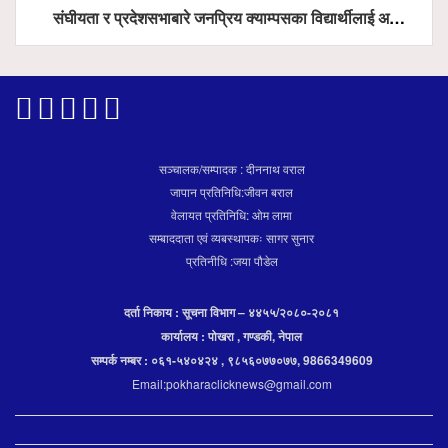
संघीयता र प्रदेशसभाबारे जनप्रिय क्याम्पसका विद्यार्थीलाई अभिमुखीकरण
सञ्चालक/सम्पादक : दीननाथ वराल
जापान प्रतिनिधि:जीवन बराल
वेलायत प्रतिनिधि: ओम लामा
सम्बाददाता एवं व्यबस्थापकः सागर सुनार
प्रतिनीधि :जया पौडेल
दर्ता निकाय : सूचना विभाग – ४४५५/२०८०-२०८१
कार्यालय : पोखरा , गण्डकी, नेपाल
सम्पर्क नम्बर : ०६१-५४०४२४ , ९८५६०७७०७७, 9866349609
Email:pokharaclicknews@gmail.com