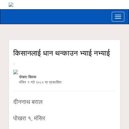
Toggle
naviga
किसानलाई धान थन्काउन भ्याई नभ्याई
-
पोखरा क्लिक
मंसिर १ गते २०८० मा प्रकाशित
दीननाथ बराल
पोखरा १, मंसिर