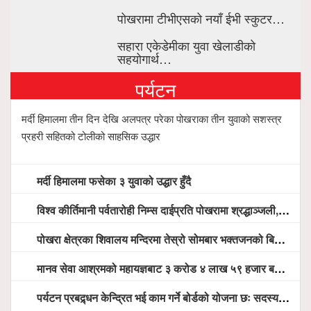
पोखरामा टीभीएसको नयाँ ईभी स्कुटर…
सहारा एकेडेमीका युवा खेलाडीको
सहयोगार्थ…
पर्यटन
मर्दी हिमालमा तीन दिन देखि अलपत्र परेका पोखराका तीन युवाको सशस्त्र
प्रहरी सहितको टोलीको साहसिक उद्धार
मर्दी हिमालमा फसेका ३ युवाको उद्धार हुँदै
विश्व कीर्तिमानी पर्वतारोही निम्स दाईप्रति पोखरामा श्रद्धाञ्जली, दीप प्रज्वलन गर्दै योगदानको प्रशंसा (भिडियो सहित)
पोखरा क्षेत्रका शिवालय मन्दिरमा तेस्रो सोमबार भक्तजनको बिहानैदेखि घुइँचो
मानव सेवा आश्रमको महायज्ञबाट ३ करोड ४ लाख ५९ हजार बचत, १ करोड ४४ लाख उठ्न बाँकी, विना संचार माध्यम तर प्रचार प्रसारमै भयो १९ लाख खर्च !
पर्यटन प्रबद्र्धन केन्द्रित भई काम गर्ने बोर्डको योजना छः सदस्य पोखरेल, चलिय पोखरालाई थप प्रभावकारी बनाउन होटल संघको माग