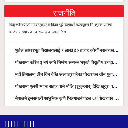
राजनीति
ढिकुरपोखरीको माछापुच्छ्रे माविका पूर्व विद्यार्थी मञ्चद्धारा निःशुल्क आँखा
शिविर सञ्चालन, ५ सय जना लाभान्वित
भुर्तेल आधारभूत विद्यालयलाई १ लाख ७० हजार रुपैयाँ बराबरका शैक्षिक सामग्री हस्तान्तरण
पोखरामा करिब ३ बर्ष अघि निर्माण सम्पन्न भएको विद्युतीय शवदाह गृह अझै संचालनमा आउन सकेन, तत्काल संचालन गर्न स्थानियको माग
मर्दी हिमालमा तीन दिन देखि अलपत्र परेका पोखराका तीन युवाको सशस्त्र प्रहरी सहितको टोलीको साहसिक उद्धार
पोखरामा एलपी ग्यास सहज पार्न भोलि (शुक्रबार) देखि खुद्रा पसलबाटै बिक्रि वितरण हुने, स्टोर नगर्न आग्रह
नेपालमै इजरायली आधुनिक कृषि भित्र्याउने पहल ः पोखराका मेयर धनराज आचार्य र इजरायली राजदूतबीच सहकार्य विस्तारको संकेत