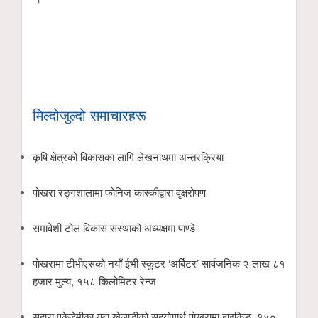
मिल्दोजुल्दो समाचारहरू
कृषि क्षेत्रको विकासका लागि लेखनाथमा अन्तरक्रिया
पोखरा रङ्गशालामा फोनिज कास्कीद्वारा वृक्षरोपण
समावेशी टोल विकास संस्थाको अध्यक्षमा पाण्डे
पोखरामा टीभीएसको नयाँ ईभी स्कुटर ‘अर्बिटर’ सार्वजनिक २ लाख ८१
हजार मुल्य, १५८ किलोमिटर रेन्ज
सहारा एकेडेमीका युवा खेलाडीको सहयोगार्थ पोखरामा हाइकिङ, १५०