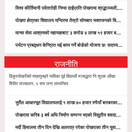
विश्व कीर्तिमानी पर्वतारोही निम्स दाईप्रति पोखरामा श्रद्धाञ्जली, दीप प्रज्वलन गर्दै योगदानको प्रशंसा (भिडियो सहित)
पोखरा क्षेत्रका शिवालय मन्दिरमा तेस्रो सोमबार भक्तजनको बिहानैदेखि घुइँचो
मानव सेवा आश्रमको महायज्ञबाट ३ करोड ४ लाख ५९ हजार बचत, १ करोड ४४ लाख उठ्न बाँकी, विना संचार माध्यम तर प्रचार प्रसारमै भयो १९ लाख खर्च !
पर्यटन प्रबद्र्धन केन्द्रित भई काम गर्ने बोर्डको योजना छः सदस्य पोखरेल, चलिय पोखरालाई थप प्रभावकारी बनाउन होटल संघको माग
राजनीति
ढिकुरपोखरीको माछापुच्छ्रे माविका पूर्व विद्यार्थी मञ्चद्धारा निःशुल्क आँखा
शिविर सञ्चालन, ५ सय जना लाभान्वित
भुर्तेल आधारभूत विद्यालयलाई १ लाख ७० हजार रुपैयाँ बराबरका शैक्षिक सामग्री हस्तान्तरण
पोखरामा करिब ३ बर्ष अघि निर्माण सम्पन्न भएको विद्युतीय शवदाह गृह अझै संचालनमा आउन सकेन, तत्काल संचालन गर्न स्थानियको माग
मर्दी हिमालमा तीन दिन देखि अलपत्र परेका पोखराका तीन युवाको सशस्त्र प्रहरी सहितको टोलीको साहसिक उद्धार