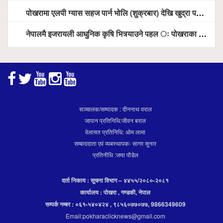
पोखरामा एलपी ग्यास सहज पार्न भोलि (शुक्रबार) देखि खुद्रा पसलबाटै बिक्रि वितरण हुने, स्टोर नगर्न आग्रह
नेपालमै इजरायली आधुनिक कृषि भित्र्याउने पहल ः पोखराका मेयर धनराज आचार्य र इजरायली राजदूतबीच सहकार्य विस्तारको संकेत
सञ्चालक/सम्पादक : दीननाथ वराल
जापान प्रतिनिधि:जीवन बराल
वेलायत प्रतिनिधि: ओम लामा
सम्बाददाता एवं व्यबस्थापकः सागर सुनार
प्रतिनीधि :जया पौडेल
दर्ता निकाय : सूचना विभाग – ४४५५/२०८०-२०८१
कार्यालय : पोखरा , गण्डकी, नेपाल
सम्पर्क नम्बर : ०६१-५४०४२४ , ९८५६०७७०७७, 9866349609
Email:pokharaclicknews@gmail.com