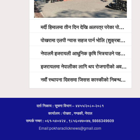
मर्दी हिमालमा तीन दिन देखि अलपत्र परेका पोखराका तीन युवाको सशस्त्र प्रहरी सहितको टोलीको साहसिक उद्धार
पोखरामा एलपी ग्यास सहज पार्न भोलि (शुक्रबार) देखि खुद्रा पसलबाटै बिक्रि वितरण हुने, स्टोर नगर्न आग्रह
नेपालमै इजरायली आधुनिक कृषि भित्र्याउने पहल ः पोखराका मेयर धनराज आचार्य र इजरायली राजदूतबीच सहकार्य विस्तारको संकेत
इजरायलमा नेपालीका लागि थप रोजगारीको अवसर विस्तार गरिने ः राजदूत बास
नवौं स्थापना दिवसमा जिसस कास्कीको निबन्ध प्रतियोगिता
दर्ता निकाय : सूचना विभाग – ४४५५/२०८०-२०८१
कार्यालय : पोखरा , गण्डकी, नेपाल
सम्पर्क नम्बर : ०६१-५४०४२४ , ९८५६०७७०७७, 9866349609
Email:pokharaclicknews@gmail.com