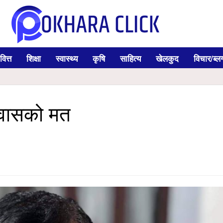
वित्त
शिक्षा
स्वास्थ्य
कृषि
साहित्य
खेलकुद
विचार/ब्ल
िश्वासको मत