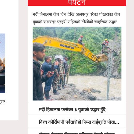
पर्यटन
मर्दी हिमालमा तीन दिन देखि अलपत्र परेका पोखराका तीन
युवाको सशस्त्र प्रहरी सहितको टोलीको साहसिक उद्धार
रान्ड
मर्दी हिमालमा फसेका ३ युवाको उद्धार हुँदै
गण्डकी खेलक
सिफारिस समि
मर्दी हिमालमा फसेका ३ युवाको उद्धार हुँदै
विश्व कीर्तिमानी पर्वतारोही निम्स दाईप्रति पोखरामा श्रद्धाञ्जली, दीप प्रज्वलन गर्दै योगदानको प्रशंसा (भिडियो सहित)