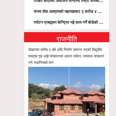
पोखरा क्षेत्रका शिवालय मन्दिरमा तेस्रो सोमबार भक्तजनको बिहानैदेखि घुइँचो
मानव सेवा आश्रमको महायज्ञबाट ३ करोड ४ लाख ५९ हजार बचत, १ करोड ४४ लाख उठ्न बाँकी, विना संचार माध्यम तर प्रचार प्रसारमै भयो १९ लाख खर्च !
पर्यटन प्रबद्र्धन केन्द्रित भई काम गर्ने बोर्डको योजना छः सदस्य पोखरेल, चलिय पोखरालाई थप प्रभावकारी बनाउन होटल संघको माग
राजनीति
पोखरामा करिब ३ बर्ष अघि निर्माण सम्पन्न भएको विद्युतीय
शवदाह गृह अझै संचालनमा आउन सकेन, तत्काल संचालन
गर्न स्थानियको माग