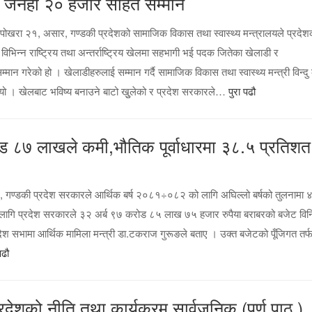
ई जनही २० हजार सहित सम्मान
ोखरा २१, असार, गण्डकी प्रदेशको सामाजिक विकास तथा स्वास्थ्य मन्त्रालयले प्रदे
िन्न राष्ट्रिय तथा अन्तर्राष्ट्रिय खेलमा सहभागी भई पदक जितेका खेलाडी र
ान गरेको हो । खेलाडीहरुलाई सम्मान गर्दै सामाजिक विकास तथा स्वास्थ्य मन्त्री विन्दु
ु भयो । खेलबाट भविष्य बनाउने बाटो खुुलेको र प्रदेश सरकारले…
पुरा पढौ
ोड ८७ लाखले कमी,भौतिक पूर्वाधारमा ३८.५ प्रतिशत
, गण्डकी प्रदेश सरकारले आर्थिक बर्ष २०८१÷०८२ को लागि अघिल्लो बर्षको तुलनामा 
लागि प्रदेश सरकारले ३२ अर्ब ९७ करोड ८५ लाख ७५ हजार रुपैया बराबरको बजेट वि
देश सभामा आर्थिक मामिला मन्त्री डा.टकराज गुरूङले बताए । उक्त बजेटको पूँजिगत तर्
पढौ
रदेशको नीति तथा कार्यक्रम सार्वजनिक (पूर्ण पाठ )