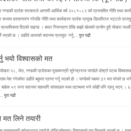
 गण्डकी प्रदेश सरकारले आगामी आर्थिक वर्ष २०८१÷८२ को प्रस्तावित नीति तथा कार्
देश सभामा हस्तान्तरण गरेपछि नीति तथा कार्यक्रम प्रदेश प्रमुख डिल्लीराज भट्टले प्रस्त
ाई प्रथामिकता दिएको पाइन्छ । बादर नियन्त्रण देखि बाझो खेतको प्रयोग हुदै पोखरा जाऔं
्ने भएको छ । उहाँले आजको सदनमा प्रस्तुतः गर्नु…
पुरा पढौ
गर्नु भयो विश्वासको मत
खरा २८, जेठ, गण्डकी प्रदेशका मुख्यमन्त्री सुरेन्द्रराज पाण्डेले दोश्रो पटक विश्वास
्रश्ताव पेश गरेकोमा उहाँले बहुमत प्राप्त गर्नु भएको हो । पाण्डेको पक्षमा ३१ मत परेको छ भन
ुख बाहेक ५९ जना सदनमा सहभागि सांसदहरु मध्य तटष्थमा भने कोही पनि रहनु भएन् । 
यो…
पुरा पढौ
को मत लिने तयारी
ा मुख्यमन्त्री सुरेन्द्रराज पाण्डेले भोलि(सोमबार) विश्वासको मत लिनुहुने भएको छ । मुख्य