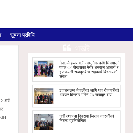
ग
सूचना प्रविधि
भर्खरै
नेपालमै इजरायली आधुनिक कृषि भित्र्याउने
पहल ः पोखराका मेयर धनराज आचार्य र
इजरायली राजदूतबीच सहकार्य विस्तारको
संकेत
इजरायलमा नेपालीका लागि थप रोजगारीको
अवसर विस्तार गरिने ः राजदूत बास
२ अर्ब
जेट
नवौं स्थापना दिवसमा जिसस कास्कीको
्ताव
निबन्ध प्रतियोगिता