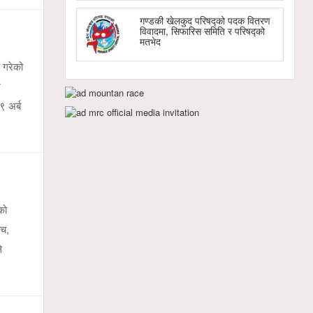
गण्डकी खेलकुद परिषद्को पदक वितरण
विवादमा, सिफारिस समिति र परिषद्को
मतभेद
 गरेको
ट
९ अर्ब
को
िच,
े