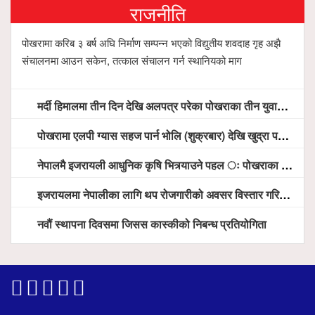
राजनीति
पोखरामा करिब ३ बर्ष अघि निर्माण सम्पन्न भएको विद्युतीय शवदाह गृह अझै
संचालनमा आउन सकेन, तत्काल संचालन गर्न स्थानियको माग
मर्दी हिमालमा तीन दिन देखि अलपत्र परेका पोखराका तीन युवाको सशस्त्र प्रहरी सहितको टोलीको साहसिक उद्धार
पोखरामा एलपी ग्यास सहज पार्न भोलि (शुक्रबार) देखि खुद्रा पसलबाटै बिक्रि वितरण हुने, स्टोर नगर्न आग्रह
नेपालमै इजरायली आधुनिक कृषि भित्र्याउने पहल ः पोखराका मेयर धनराज आचार्य र इजरायली राजदूतबीच सहकार्य विस्तारको संकेत
इजरायलमा नेपालीका लागि थप रोजगारीको अवसर विस्तार गरिने ः राजदूत बास
नवौं स्थापना दिवसमा जिसस कास्कीको निबन्ध प्रतियोगिता