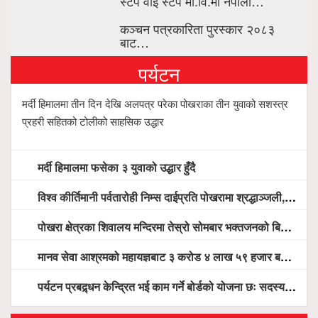
स्टेप वाई स्टेप मा.वि.मा नेपाली…
कञ्चन पत्रकारिता पुरस्कार २०८३
बाट…
पर्यटन
मर्दी हिमालमा तीन दिन देखि अलपत्र परेका पोखराका तीन युवाको सशस्त्र
प्रहरी सहितको टोलीको साहसिक उद्धार
मर्दी हिमालमा फसेका ३ युवाको उद्धार हुँदै
विश्व कीर्तिमानी पर्वतारोही निम्स दाईप्रति पोखरामा श्रद्धाञ्जली, दीप प्रज्वलन गर्दै योगदानको प्रशंसा (भिडियो सहित)
पोखरा क्षेत्रका शिवालय मन्दिरमा तेस्रो सोमबार भक्तजनको बिहानैदेखि घुइँचो
मानव सेवा आश्रमको महायज्ञबाट ३ करोड ४ लाख ५९ हजार बचत, १ करोड ४४ लाख उठ्न बाँकी, विना संचार माध्यम तर प्रचार प्रसारमै भयो १९ लाख खर्च !
पर्यटन प्रबद्र्धन केन्द्रित भई काम गर्ने बोर्डको योजना छः सदस्य पोखरेल, चलिय पोखरालाई थप प्रभावकारी बनाउन होटल संघको माग