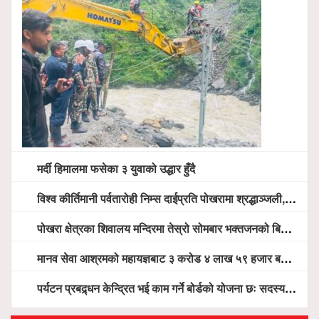
मर्दी हिमालमा फसेका ३ युवाको उद्धार हुँदै
विश्व कीर्तिमानी पर्वतारोही निम्स दाईप्रति पोखरामा श्रद्धाञ्जली, दीप प्रज्वलन गर्दै योगदानको प्रशंसा (भिडियो सहित)
पोखरा क्षेत्रका शिवालय मन्दिरमा तेस्रो सोमबार भक्तजनको बिहानैदेखि घुइँचो
मानव सेवा आश्रमको महायज्ञबाट ३ करोड ४ लाख ५९ हजार बचत, १ करोड ४४ लाख उठ्न बाँकी, विना संचार माध्यम तर प्रचार प्रसारमै भयो १९ लाख खर्च !
पर्यटन प्रबद्र्धन केन्द्रित भई काम गर्ने बोर्डको योजना छः सदस्य पोखरेल, चलिय पोखरालाई थप प्रभावकारी बनाउन होटल संघको माग