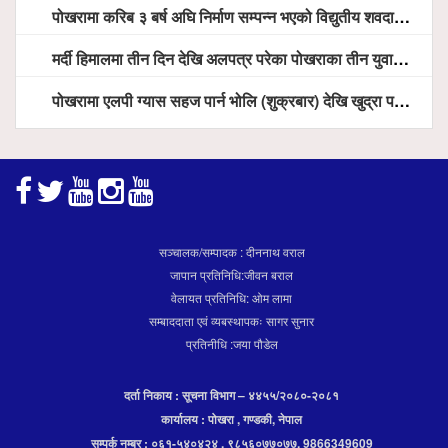
पोखरामा करिब ३ बर्ष अघि निर्माण सम्पन्न भएको विद्युतीय शवदाह गृह अझै संचालनमा आउन सकेन, तत्काल संचालन गर्न स्थानियको माग
मर्दी हिमालमा तीन दिन देखि अलपत्र परेका पोखराका तीन युवाको सशस्त्र प्रहरी सहितको टोलीको साहसिक उद्धार
पोखरामा एलपी ग्यास सहज पार्न भोलि (शुक्रबार) देखि खुद्रा पसलबाटै बिक्रि वितरण हुने, स्टोर नगर्न आग्रह
सञ्चालक/सम्पादक : दीननाथ वराल
जापान प्रतिनिधि:जीवन बराल
वेलायत प्रतिनिधि: ओम लामा
सम्बाददाता एवं व्यबस्थापकः सागर सुनार
प्रतिनीधि :जया पौडेल
दर्ता निकाय : सूचना विभाग – ४४५५/२०८०-२०८१
कार्यालय : पोखरा , गण्डकी, नेपाल
सम्पर्क नम्बर : ०६१-५४०४२४ , ९८५६०७७०७७, 9866349609