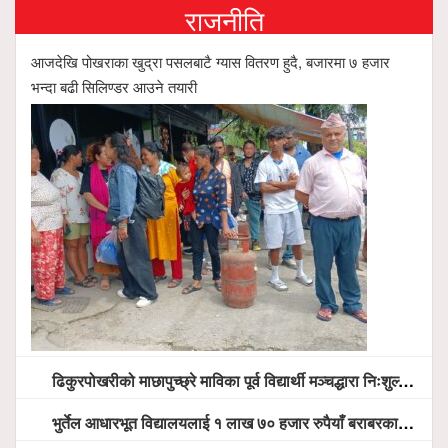
राजनीति
आजदेखि पोखराका खुद्रा पसलबाटै ग्यास वितरण हुदै, बजारमा ७ हजार
भन्दा बढी सिलिण्डर आउने तयारी
ढिकुरपोखरीको माछापुच्छ्रे माविका पूर्व विद्यार्थी मञ्चद्धारा निःशुल्क आँखा शिविर सञ्चालन, ५ सय जना लाभान्वित
भुर्तेल आधारभूत विद्यालयलाई १ लाख ७० हजार रुपैयाँ बराबरका शैक्षिक सामग्री हस्तान्तरण