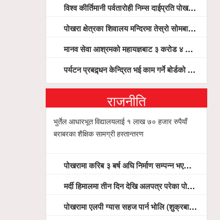
विश्व कीर्तिमानी पर्वतारोही निम्स दाईप्रति पोखरामा श्रद्धाञ्जली, दीप प्रज्वलन गर्दै योगदानको प्रशंसा (भिडियो सहित)
पोखरा क्षेत्रका शिवालय मन्दिरमा तेस्रो सोमबार भक्तजनको बिहानैदेखि घुइँचो
मानव सेवा आश्रमको महायज्ञबाट ३ करोड ४ लाख ५९ हजार बचत, १ करोड ४४ लाख उठ्न बाँकी, विना संचार माध्यम तर प्रचार प्रसारमै भयो १९ लाख खर्च !
पर्यटन प्रबद्र्धन केन्द्रित भई काम गर्ने बोर्डको योजना छः सदस्य पोखरेल, चलिय पोखरालाई थप प्रभावकारी बनाउन होटल संघको माग
राजनीति
भुर्तेल आधारभूत विद्यालयलाई १ लाख ७० हजार रुपैयाँ
बराबरका शैक्षिक सामग्री हस्तान्तरण
पोखरामा करिब ३ बर्ष अघि निर्माण सम्पन्न भएको विद्युतीय शवदाह गृह अझै संचालनमा आउन सकेन, तत्काल संचालन गर्न स्थानियको माग
मर्दी हिमालमा तीन दिन देखि अलपत्र परेका पोखराका तीन युवाको सशस्त्र प्रहरी सहितको टोलीको साहसिक उद्धार
पोखरामा एलपी ग्यास सहज पार्न भोलि (शुक्रबार) देखि खुद्रा पसलबाटै बिक्रि वितरण हुने, स्टोर नगर्न आग्रह