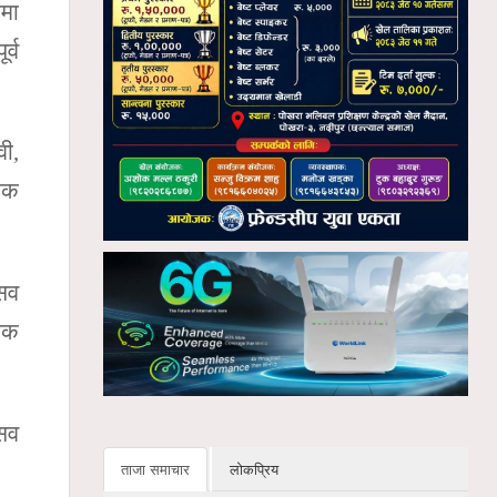
ामा
र्व
वी,
चोक
्सव
जक
्सव
ताजा समाचार
लोकप्रिय