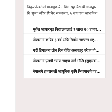
ढिकुरपोखरीको माछापुच्छ्रे माविका पूर्व विद्यार्थी मञ्चद्धारा
निःशुल्क आँखा शिविर सञ्चालन, ५ सय जना लाभान्वित
भुर्तेल आधारभूत विद्यालयलाई १ लाख ७० हजार रुपैयाँ बराबरका शैक्षिक सामग्री हस्तान्तरण
पोखरामा करिब ३ बर्ष अघि निर्माण सम्पन्न भएको विद्युतीय शवदाह गृह अझै संचालनमा आउन सकेन, तत्काल संचालन गर्न स्थानियको माग
मर्दी हिमालमा तीन दिन देखि अलपत्र परेका पोखराका तीन युवाको सशस्त्र प्रहरी सहितको टोलीको साहसिक उद्धार
पोखरामा एलपी ग्यास सहज पार्न भोलि (शुक्रबार) देखि खुद्रा पसलबाटै बिक्रि वितरण हुने, स्टोर नगर्न आग्रह
नेपालमै इजरायली आधुनिक कृषि भित्र्याउने पहल ः पोखराका मेयर धनराज आचार्य र इजरायली राजदूतबीच सहकार्य विस्तारको संकेत