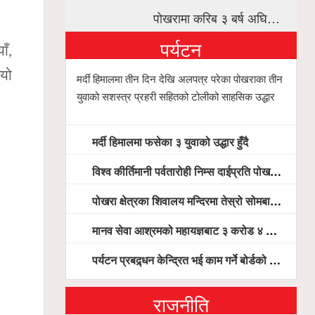
पोखरामा करिब ३ बर्ष अघि…
पर्यटन
ाँ,
ियो
मर्दी हिमालमा तीन दिन देखि अलपत्र परेका पोखराका तीन
युवाको सशस्त्र प्रहरी सहितको टोलीको साहसिक उद्धार
मर्दी हिमालमा फसेका ३ युवाको उद्धार हुँदै
विश्व कीर्तिमानी पर्वतारोही निम्स दाईप्रति पोखरामा श्रद्धाञ्जली, दीप प्रज्वलन गर्दै योगदानको प्रशंसा (भिडियो सहित)
पोखरा क्षेत्रका शिवालय मन्दिरमा तेस्रो सोमबार भक्तजनको बिहानैदेखि घुइँचो
मानव सेवा आश्रमको महायज्ञबाट ३ करोड ४ लाख ५९ हजार बचत, १ करोड ४४ लाख उठ्न बाँकी, विना संचार माध्यम तर प्रचार प्रसारमै भयो १९ लाख खर्च !
पर्यटन प्रबद्र्धन केन्द्रित भई काम गर्ने बोर्डको योजना छः सदस्य पोखरेल, चलिय पोखरालाई थप प्रभावकारी बनाउन होटल संघको माग
राजनीति