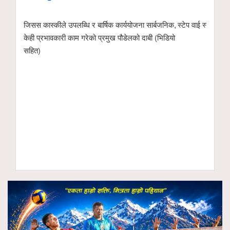
र्बजनिक,
स्टेप वाई स्टेप मा.वि.मा नेपाली भाषा कौशल प्रतियोगिता
 (भिडियो
कञ्चन पत्रकारिता 
र जिटी सम्मानित