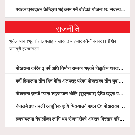
पर्यटन प्रबद्र्धन केन्द्रित भई काम गर्ने बोर्डको योजना छः सदस्य पोखरेल, चलिय पोखरालाई थप प्रभावकारी बनाउन होटल संघको माग
राजनीति
भुर्तेल आधारभूत विद्यालयलाई १ लाख ७० हजार रुपैयाँ बराबरका शैक्षिक
सामग्री हस्तान्तरण
पोखरामा करिब ३ बर्ष अघि निर्माण सम्पन्न भएको विद्युतीय शवदाह गृह अझै संचालनमा आउन सकेन, तत्काल संचालन गर्न स्थानियको माग
मर्दी हिमालमा तीन दिन देखि अलपत्र परेका पोखराका तीन युवाको सशस्त्र प्रहरी सहितको टोलीको साहसिक उद्धार
पोखरामा एलपी ग्यास सहज पार्न भोलि (शुक्रबार) देखि खुद्रा पसलबाटै बिक्रि वितरण हुने, स्टोर नगर्न आग्रह
नेपालमै इजरायली आधुनिक कृषि भित्र्याउने पहल ः पोखराका मेयर धनराज आचार्य र इजरायली राजदूतबीच सहकार्य विस्तारको संकेत
इजरायलमा नेपालीका लागि थप रोजगारीको अवसर विस्तार गरिने ः राजदूत बास