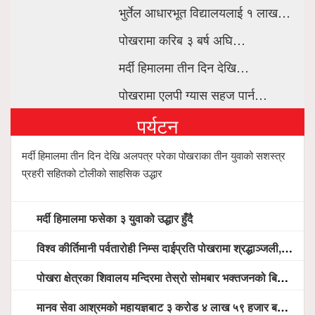
भुर्तेल आधारभूत विद्यालयलाई १ लाख…
पोखरामा करिब ३ बर्ष अघि…
मर्दी हिमालमा तीन दिन देखि…
पोखरामा एलपी ग्यास सहज पार्न…
पर्यटन
मर्दी हिमालमा तीन दिन देखि अलपत्र परेका पोखराका तीन युवाको सशस्त्र
प्रहरी सहितको टोलीको साहसिक उद्धार
मर्दी हिमालमा फसेका ३ युवाको उद्धार हुँदै
विश्व कीर्तिमानी पर्वतारोही निम्स दाईप्रति पोखरामा श्रद्धाञ्जली, दीप प्रज्वलन गर्दै योगदानको प्रशंसा (भिडियो सहित)
पोखरा क्षेत्रका शिवालय मन्दिरमा तेस्रो सोमबार भक्तजनको बिहानैदेखि घुइँचो
मानव सेवा आश्रमको महायज्ञबाट ३ करोड ४ लाख ५९ हजार बचत, १ करोड ४४ लाख उठ्न बाँकी, विना संचार माध्यम तर प्रचार प्रसारमै भयो १९ लाख खर्च !