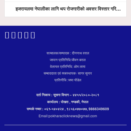
इजरायलमा नेपालीका लागि थप रोजगारीको अवसर विस्तार गरिने ः राजदूत बास
सञ्चालक/सम्पादक : दीननाथ वराल
जापान प्रतिनिधि:जीवन बराल
वेलायत प्रतिनिधि: ओम लामा
सम्बाददाता एवं व्यबस्थापकः सागर सुनार
प्रतिनीधि :जया पौडेल
दर्ता निकाय : सूचना विभाग – ४४५५/२०८०-२०८१
कार्यालय : पोखरा , गण्डकी, नेपाल
सम्पर्क नम्बर : ०६१-५४०४२४ , ९८५६०७७०७७, 9866349609
Email:pokharaclicknews@gmail.com