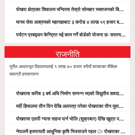
पोखरा क्षेत्रका शिवालय मन्दिरमा तेस्रो सोमबार भक्तजनको बिहानैदेखि घुइँचो
मानव सेवा आश्रमको महायज्ञबाट ३ करोड ४ लाख ५९ हजार बचत, १ करोड ४४ लाख उठ्न बाँकी, विना संचार माध्यम तर प्रचार प्रसारमै भयो १९ लाख खर्च !
पर्यटन प्रबद्र्धन केन्द्रित भई काम गर्ने बोर्डको योजना छः सदस्य पोखरेल, चलिय पोखरालाई थप प्रभावकारी बनाउन होटल संघको माग
राजनीति
भुर्तेल आधारभूत विद्यालयलाई १ लाख ७० हजार रुपैयाँ बराबरका शैक्षिक
सामग्री हस्तान्तरण
पोखरामा करिब ३ बर्ष अघि निर्माण सम्पन्न भएको विद्युतीय शवदाह गृह अझै संचालनमा आउन सकेन, तत्काल संचालन गर्न स्थानियको माग
मर्दी हिमालमा तीन दिन देखि अलपत्र परेका पोखराका तीन युवाको सशस्त्र प्रहरी सहितको टोलीको साहसिक उद्धार
पोखरामा एलपी ग्यास सहज पार्न भोलि (शुक्रबार) देखि खुद्रा पसलबाटै बिक्रि वितरण हुने, स्टोर नगर्न आग्रह
नेपालमै इजरायली आधुनिक कृषि भित्र्याउने पहल ः पोखराका मेयर धनराज आचार्य र इजरायली राजदूतबीच सहकार्य विस्तारको संकेत