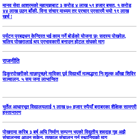
मानव सेवा आश्रमको महायज्ञबाट ३ करोड ४ लाख ५९ हजार बचत, १ करोड
४४ लाख उठ्न बाँकी, विना संचार माध्यम तर प्रचार प्रसारमै भयो १९ लाख
खर्च !
पर्यटन प्रबद्र्धन केन्द्रित भई काम गर्ने बोर्डको योजना छः सदस्य पोखरेल,
चलिय पोखरालाई थप प्रभावकारी बनाउन होटल संघको माग
राजनीति
ढिकुरपोखरीको माछापुच्छ्रे माविका पूर्व विद्यार्थी मञ्चद्धारा निःशुल्क आँखा शिविर
सञ्चालन, ५ सय जना लाभान्वित
भुर्तेल आधारभूत विद्यालयलाई १ लाख ७० हजार रुपैयाँ बराबरका शैक्षिक सामग्री
हस्तान्तरण
पोखरामा करिब ३ बर्ष अघि निर्माण सम्पन्न भएको विद्युतीय शवदाह गृह अझै
संचालनमा आउन सकेन, तत्काल संचालन गर्न स्थानियको माग