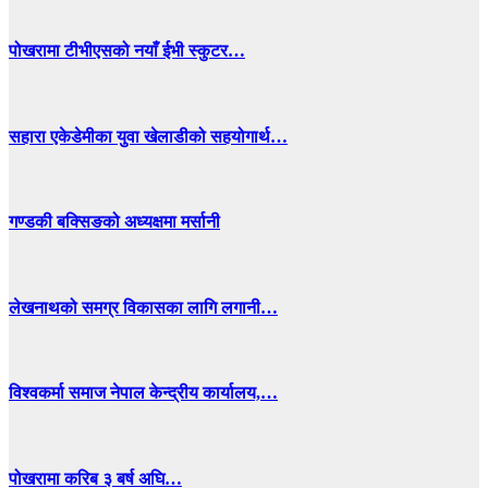
पोखरामा टीभीएसको नयाँ ईभी स्कुटर…
सहारा एकेडेमीका युवा खेलाडीको सहयोगार्थ…
गण्डकी बक्सिङको अध्यक्षमा मर्सानी
लेखनाथको समग्र विकासका लागि लगानी…
विश्वकर्मा समाज नेपाल केन्द्रीय कार्यालय,…
पोखरामा करिब ३ बर्ष अघि…