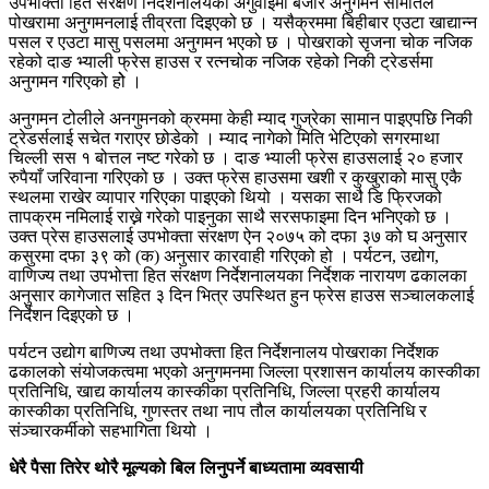
उपभोक्ता हित संरक्षण निर्देशनालयको अगुवाईमा बजार अनुगमन समितिले
पोखरामा अनुगमनलाई तीव्रता दिइएको छ । यसैक्रममा बिहीबार एउटा खाद्यान्न
पसल र एउटा मासु पसलमा अनुगमन भएको छ । पोखराको सृजना चोक नजिक
रहेको दाङ भ्याली फ्रेस हाउस र रत्नचोक नजिक रहेको निकी ट्रेडर्समा
अनुगमन गरिएको होे ।
अनुगमन टोलीले अनगुमनको क्रममा केही म्याद गुज्रेका सामान पाइएपछि निकी
ट्रेडर्सलाई सचेत गराएर छोडेको । म्याद नागेको मिति भेटिएको सगरमाथा
चिल्ली सस १ बोत्तल नष्ट गरेको छ । दाङ भ्याली फ्रेस हाउसलाई २० हजार
रुपैयाँ जरिवाना गरिएको छ । उक्त फ्रेस हाउसमा खशी र कुखुराको मासु एकै
स्थलमा राखेर व्यापार गरिएका पाइएको थियो । यसका साथै डि फ्रिजको
तापक्रम नमिलाई राख्ने गरेको पाइनुका साथै सरसफाइमा दिन भनिएको छ ।
उक्त प्रेस हाउसलाई उपभोक्ता संरक्षण ऐन २०७५ को दफा ३७ को घ अनुसार
कसुरमा दफा ३९ को (क) अनुसार कारवाही गरिएको हो । पर्यटन, उद्योग,
वाणिज्य तथा उपभोत्ता हित संरक्षण निर्देशनालयका निर्देशक नारायण ढकालका
अनुसार कागेजात सहित ३ दिन भित्र उपस्थित हुन फ्रेस हाउस सञ्चालकलाई
निर्देशन दिइएको छ ।
पर्यटन उद्योग बाणिज्य तथा उपभोक्ता हित निर्देशनालय पोखराका निर्देशक
ढकालको संयोजकत्वमा भएको अनुगमनमा जिल्ला प्रशासन कार्यालय कास्कीका
प्रतिनिधि, खाद्य कार्यालय कास्कीका प्रतिनिधि, जिल्ला प्रहरी कार्यालय
कास्कीका प्रतिनिधि, गुणस्तर तथा नाप तौल कार्यालयका प्रतिनिधि र
संञ्चारकर्मीको सहभागिता थियो ।
धेरै पैसा तिरेर थोरै मूल्यको बिल लिनुपर्ने बाध्यतामा व्यवसायी