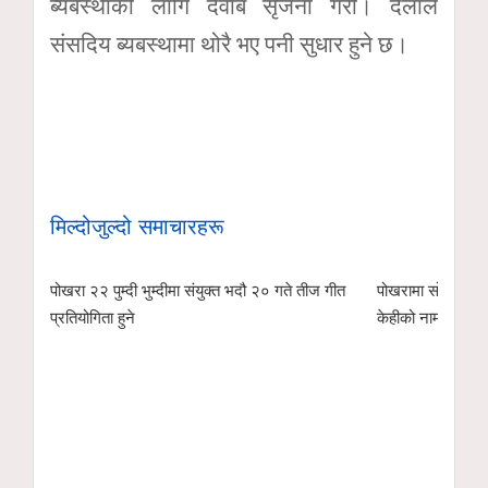
ब्यबस्थाको लागि दवाब सृजना गरौ। दलाल
संसदिय ब्यबस्थामा थोरै भए पनी सुधार हुने छ।
मिल्दोजुल्दो समाचारहरू
पोखरा २२ पुम्दी भुम्दीमा संयुक्त भदौ २० गते तीज गीत
पोखरामा सोमबार कर
प्रतियोगिता हुने
केहीको नाम सहित