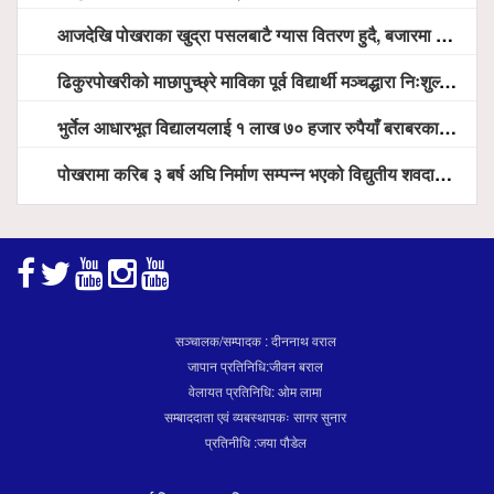
आजदेखि पोखराका खुद्रा पसलबाटै ग्यास वितरण हुदै, बजारमा ७ हजार भन्दा बढी सिलिण्डर आउने तयारी
ढिकुरपोखरीको माछापुच्छ्रे माविका पूर्व विद्यार्थी मञ्चद्धारा निःशुल्क आँखा शिविर सञ्चालन, ५ सय जना लाभान्वित
भुर्तेल आधारभूत विद्यालयलाई १ लाख ७० हजार रुपैयाँ बराबरका शैक्षिक सामग्री हस्तान्तरण
पोखरामा करिब ३ बर्ष अघि निर्माण सम्पन्न भएको विद्युतीय शवदाह गृह अझै संचालनमा आउन सकेन, तत्काल संचालन गर्न स्थानियको माग
सञ्चालक/सम्पादक : दीननाथ वराल
जापान प्रतिनिधि:जीवन बराल
वेलायत प्रतिनिधि: ओम लामा
सम्बाददाता एवं व्यबस्थापकः सागर सुनार
प्रतिनीधि :जया पौडेल