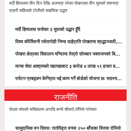
मर्दी हिमालमा तीन दिन देखि अलपत्र परेका पोखराका तीन युवाको सशस्त्र
प्रहरी सहितको टोलीको साहसिक उद्धार
मर्दी हिमालमा फसेका ३ युवाको उद्धार हुँदै
विश्व कीर्तिमानी पर्वतारोही निम्स दाईप्रति पोखरामा श्रद्धाञ्जली, दीप प्रज्वलन गर्दै योगदानको प्रशंसा (भिडियो सहित)
पोखरा क्षेत्रका शिवालय मन्दिरमा तेस्रो सोमबार भक्तजनको बिहानैदेखि घुइँचो
मानव सेवा आश्रमको महायज्ञबाट ३ करोड ४ लाख ५९ हजार बचत, १ करोड ४४ लाख उठ्न बाँकी, विना संचार माध्यम तर प्रचार प्रसारमै भयो १९ लाख खर्च !
पर्यटन प्रबद्र्धन केन्द्रित भई काम गर्ने बोर्डको योजना छः सदस्य पोखरेल, चलिय पोखरालाई थप प्रभावकारी बनाउन होटल संघको माग
राजनीति
पोउवा संघको सचिवालय अगाडि बन्यो चौतारो,रोपियो नारेश्वर
सामुदायिक वन दिवसः रातोपैह्रा वनमा २५० बाँसका विरुवा रोपियो